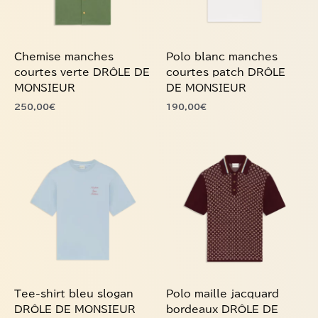
peuvent
peuvent
être
être
choisies
choisies
Chemise manches
Polo blanc manches
sur
sur
courtes verte DRÔLE DE
courtes patch DRÔLE
la
la
MONSIEUR
DE MONSIEUR
page
page
250,00
€
190,00
€
du
du
produit
produit
Ce
Ce
produit
produit
a
a
plusieurs
plusieurs
variations.
variations.
Les
Les
options
options
peuvent
peuvent
être
être
choisies
choisies
Tee-shirt bleu slogan
Polo maille jacquard
sur
sur
DRÔLE DE MONSIEUR
bordeaux DRÔLE DE
la
la
MONSIEUR
115,00
€