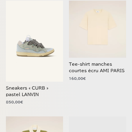
produit
produit
a
a
plusieurs
plusieurs
variations.
variations.
Les
Les
options
options
peuvent
peuvent
être
être
choisies
choisies
Tee-shirt manches
sur
sur
courtes écru AMI PARIS
la
la
160,00
€
page
page
du
du
Sneakers « CURB »
produit
produit
pastel LANVIN
850,00
€
Ce
Ce
produit
produit
a
a