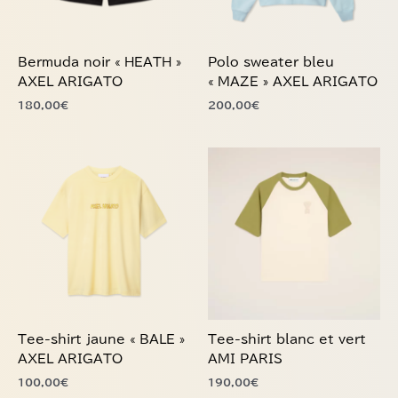
être
être
choisies
choisies
Bermuda noir « HEATH »
Polo sweater bleu
sur
sur
AXEL ARIGATO
« MAZE » AXEL ARIGATO
la
la
180,00
€
200,00
€
page
page
du
du
produit
produit
Ce
Ce
produit
produit
a
a
plusieurs
plusieurs
variations.
variations.
Les
Les
options
options
peuvent
peuvent
être
être
choisies
choisies
Tee-shirt jaune « BALE »
Tee-shirt blanc et vert
sur
sur
AXEL ARIGATO
AMI PARIS
la
la
100,00
€
190,00
€
page
page
du
du