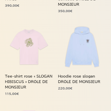
page
page
350,00
€
du
du
produit
produit
Ce
Ce
produit
produit
a
a
plusieurs
plusieurs
variations.
variations.
Les
Les
options
options
peuvent
peuvent
être
être
choisies
choisies
Tee-shirt rose « SLOGAN
Hoodie rose slogan
sur
sur
HIBISCUS » DRÔLE DE
DRÔLE DE MONSIEUR
la
la
MONSIEUR
220,00
€
page
page
115,00
€
du
du
produit
produit
Ce
Ce
produit
produit