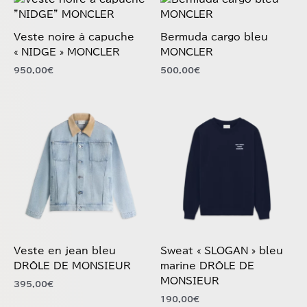
la
la
a
a
Veste noire à capuche
Bermuda cargo bleu
page
page
plusieurs
plusieurs
« NIDGE » MONCLER
MONCLER
du
du
variations.
variations.
produit
produit
950,00
€
500,00
€
Les
Les
options
options
peuvent
peuvent
Ce
Ce
être
être
produit
produit
choisies
choisies
a
a
sur
sur
plusieurs
plusieurs
la
la
variations.
variations.
page
page
Les
Les
du
du
options
options
produit
produit
peuvent
peuvent
être
être
choisies
choisies
Veste en jean bleu
Sweat « SLOGAN » bleu
sur
sur
DRÔLE DE MONSIEUR
marine DRÔLE DE
la
la
MONSIEUR
395,00
€
page
page
190,00
€
du
du
produit
produit