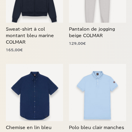
options
options
peuvent
peuvent
être
être
choisies
choisies
Sweat-shirt à col
Pantalon de jogging
sur
sur
montant bleu marine
beige COLMAR
la
la
COLMAR
129,00
€
page
page
165,00
€
du
du
produit
produit
Ce
Ce
produit
produit
a
a
plusieurs
plusieurs
variations.
variations.
Les
Les
options
options
peuvent
peuvent
être
être
choisies
choisies
Chemise en lin bleu
Polo bleu clair manches
sur
sur
marine COLMAR
courtes COLMAR
la
la