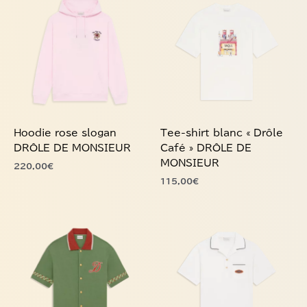
a
a
plusieurs
plusieurs
variations.
variations.
Les
Les
options
options
peuvent
peuvent
être
être
choisies
choisies
Hoodie rose slogan
Tee-shirt blanc « Drôle
sur
sur
DRÔLE DE MONSIEUR
Café » DRÔLE DE
la
la
MONSIEUR
220,00
€
page
page
115,00
€
du
du
produit
produit
Ce
Ce
produit
produit
a
a
plusieurs
plusieurs
variations.
variations.
Les
Les
options
options