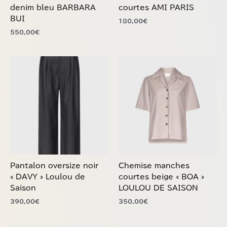
la
la
BUI
180,00
€
page
page
550,00
€
du
du
produit
produit
Ce
Ce
produit
produit
a
a
plusieurs
plusieurs
variations.
variations.
Les
Les
options
options
peuvent
peuvent
être
être
choisies
choisies
Pantalon oversize noir
Chemise manches
sur
sur
« DAVY » Loulou de
courtes beige « BOA »
la
la
Saison
LOULOU DE SAISON
page
page
390,00
€
350,00
€
du
du
produit
produit
Ce
Ce