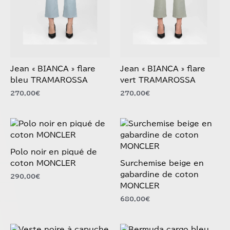
être
être
choisies
choisies
sur
sur
la
la
page
page
du
du
Jean « BIANCA » flare
Jean « BIANCA » flare
produit
produit
bleu TRAMAROSSA
vert TRAMAROSSA
270,00
€
270,00
€
Ce
Ce
produit
produit
a
a
Polo noir en piqué de
plusieurs
plusieurs
coton MONCLER
Surchemise beige en
variations.
variations.
gabardine de coton
290,00
€
Les
Les
MONCLER
options
options
680,00
€
peuvent
peuvent
être
être
choisies
choisies
Ce
Ce
sur
sur
produit
produit