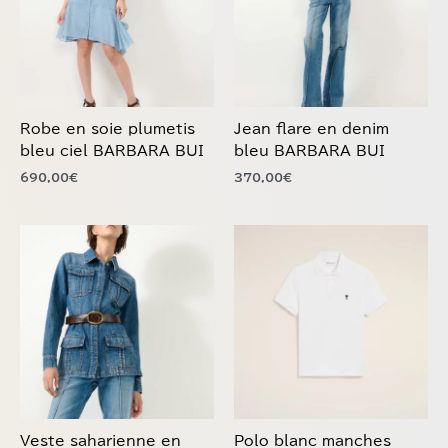
Les
Les
options
options
peuvent
peuvent
être
être
choisies
choisies
Robe en soie plumetis
Jean flare en denim
sur
sur
bleu ciel BARBARA BUI
bleu BARBARA BUI
la
la
690,00
€
370,00
€
page
page
du
du
produit
produit
Ce
Ce
produit
produit
a
a
plusieurs
plusieurs
variations.
variations.
Les
Les
options
options
peuvent
peuvent
être
être
choisies
choisies
Veste saharienne en
Polo blanc manches
sur
sur
denim bleu BARBARA
courtes AMI PARIS