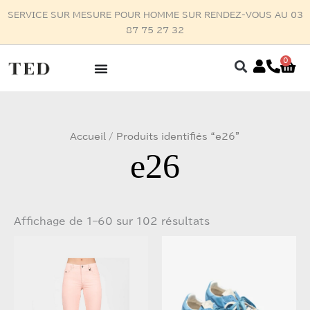
Aller
D'ACHATS
au
contenu
0
Pan
Trié
Accueil
/ Produits identifiés “e26”
du
plus
e26
récent
au
plus
ancien
Affichage de 1–60 sur 102 résultats
Ce
Ce
produit
produit
a
a
plusieurs
plusieurs
variations.
variations.
Les
Les