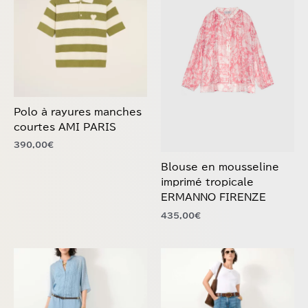
plusieurs
plusieurs
variations.
variations.
Les
Les
options
options
peuvent
peuvent
être
être
choisies
choisies
Polo à rayures manches
sur
sur
courtes AMI PARIS
la
la
390,00
€
page
page
du
du
Blouse en mousseline
produit
produit
imprimé tropicale
ERMANNO FIRENZE
435,00
€
Ce
Ce
produit
produit
a
a
plusieurs
plusieurs
variations.
variations.