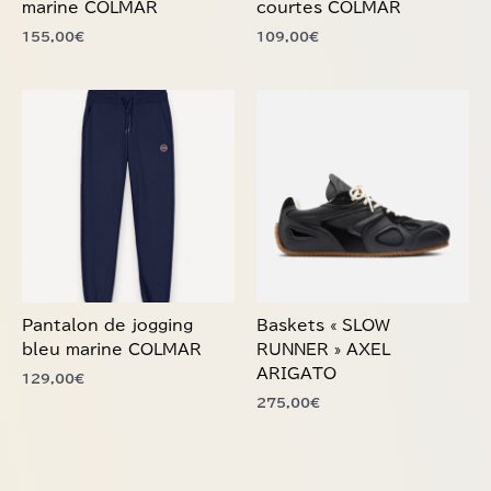
155,00
€
109,00
€
page
page
du
du
produit
produit
Ce
Ce
produit
produit
a
a
plusieurs
plusieurs
variations.
variations.
Les
Les
options
options
peuvent
peuvent
être
être
choisies
choisies
Pantalon de jogging
Baskets « SLOW
sur
sur
bleu marine COLMAR
RUNNER » AXEL
la
la
ARIGATO
129,00
€
page
page
275,00
€
du
du
produit
produit
Ce
Ce
produit
produit
a
a