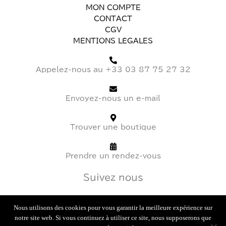
CONTACT
CGV
MENTIONS LÉGALES
Appelez-nous au +33 03 87 75 27 32
Envoyez-nous un e-mail
Trouver une boutique
Prendre un rendez-vous
Suivez nous
I
T
F
n
i
a
Nous utilisons des cookies pour vous garantir la meilleure expérience sur
s
k
c
notre site web. Si vous continuez à utiliser ce site, nous supposerons que