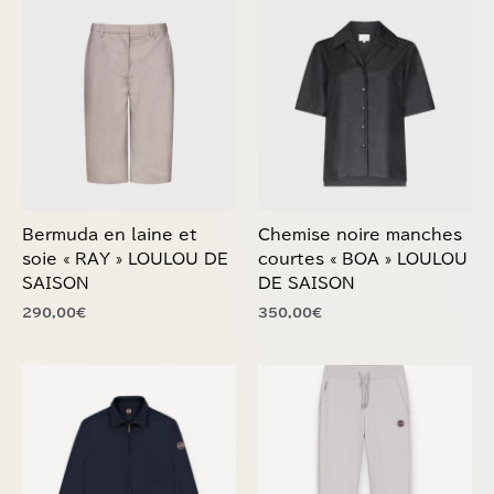
produit
produit
a
a
plusieurs
plusieurs
variations.
variations.
Les
Les
options
options
peuvent
peuvent
être
être
choisies
choisies
Bermuda en laine et
Chemise noire manches
sur
sur
soie « RAY » LOULOU DE
courtes « BOA » LOULOU
la
la
SAISON
DE SAISON
page
page
290,00
€
350,00
€
du
du
produit
produit
Ce
Ce
produit
produit
a
a
plusieurs
plusieurs
variations.
variations.
Les
Les