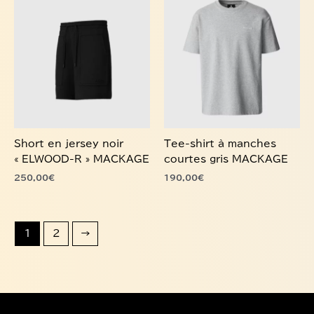
a
a
plusieurs
plusieurs
variations.
variations.
Les
Les
options
options
peuvent
peuvent
être
être
choisies
choisies
Short en jersey noir
Tee-shirt à manches
sur
sur
« ELWOOD-R » MACKAGE
courtes gris MACKAGE
la
la
250,00
€
190,00
€
page
page
du
du
produit
produit
1
2
→