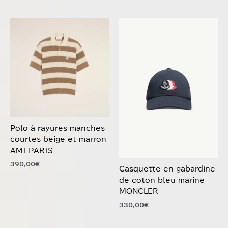
Ce
produit
a
plusieurs
variations.
Les
options
peuvent
être
choisies
Polo à rayures manches
sur
courtes beige et marron
la
AMI PARIS
page
390,00
€
du
Casquette en gabardine
produit
de coton bleu marine
MONCLER
330,00
€
Ce
Ce