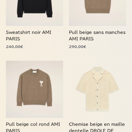
options
options
peuvent
peuvent
être
être
choisies
choisies
Sweatshirt noir AMI
Pull beige sans manches
sur
sur
PARIS
AMI PARIS
la
la
240,00
€
290,00
€
page
page
du
du
produit
produit
Ce
Ce
produit
produit
a
a
plusieurs
plusieurs
variations.
variations.
Les
Les
options
options
peuvent
peuvent
être
être
choisies
choisies
Pull beige col rond AMI
Chemise beige en maille
sur
sur
PARIS
dentelle DRÔLE DE
la
la
MONSIEUR
390,00
€