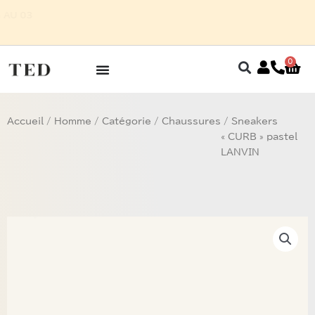
Aller
POUR HOMME SUR RENDEZ-VOUS AU 03
au
87 75 27 32
contenu
0
Pan
Accueil
/
Homme
/
Catégorie
/
Chaussures
/ Sneakers
« CURB » pastel
LANVIN