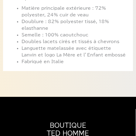
Matière principale extérieure : 72%
polyester, 24% cuir de veau
Doublure : 82% polyester tissé, 18%
elasthanne
Semelle : 100% caoutchouc
Doubles lacets cirés et tissés à chevrons
Languette matelassée avec étiquette
Lanvin et logo La Mère et l’Enfant embossé
Fabriqué en Italie
BOUTIQUE
TED HOMME