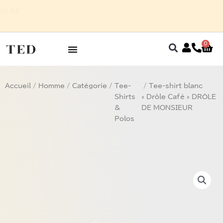
Aller
OMME SUR RENDEZ-VOUS AU 03
au
 27 32
contenu
0
Pan
Accueil
/
Homme
/
Catégorie
/
Tee-
/ Tee-shirt blanc
Shirts
« Drôle Café » DRÔLE
&
DE MONSIEUR
Polos