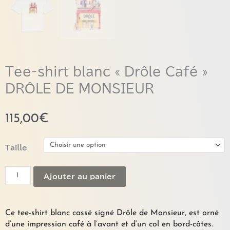
Tee-shirt blanc « Drôle Café »
DRÔLE DE MONSIEUR
115,00
€
quantité
Taille
de
Tee-
Ajouter au panier
shirt
blanc
"Drôle
Café"
Ce tee-shirt blanc cassé signé Drôle de Monsieur, est orné
DRÔLE
d’une impression café à l’avant et d’un col en bord-côtes.