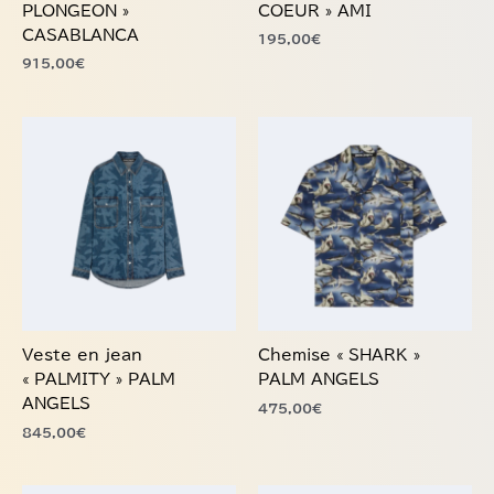
sur
sur
PLONGEON »
COEUR » AMI
la
la
CASABLANCA
195,00
€
page
page
915,00
€
du
du
produit
produit
Ce
Ce
produit
produit
a
a
plusieurs
plusieurs
variations.
variations.
Les
Les
options
options
peuvent
peuvent
être
être
choisies
choisies
Veste en jean
Chemise « SHARK »
sur
sur
« PALMITY » PALM
PALM ANGELS
la
la
ANGELS
475,00
€
page
page
845,00
€
du
du
produit
produit