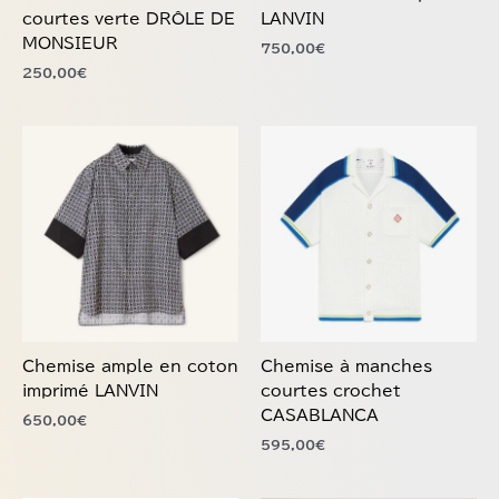
sur
sur
courtes verte DRÔLE DE
LANVIN
la
la
MONSIEUR
750,00
€
page
page
250,00
€
du
du
produit
produit
Ce
Ce
produit
produit
a
a
plusieurs
plusieurs
variations.
variations.
Les
Les
options
options
peuvent
peuvent
être
être
choisies
choisies
Chemise ample en coton
Chemise à manches
sur
sur
imprimé LANVIN
courtes crochet
la
la
CASABLANCA
650,00
€
page
page
595,00
€
du
du
produit
produit