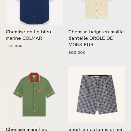
Les
Les
options
options
peuvent
peuvent
être
être
choisies
choisies
Chemise en lin bleu
Chemise beige en maille
sur
sur
marine COLMAR
dentelle DRÔLE DE
la
la
MONSIEUR
155,00
€
page
page
350,00
€
du
du
produit
produit
Ce
Ce
produit
produit
a
a
plusieurs
plusieurs
variations.
variations.
Les
Les
options
options
peuvent
peuvent
être
être
choisies
choisies
Chemise manches
Short en coton imprimé