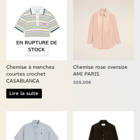
Ce
produit
a
plusieurs
variations.
Les
EN RUPTURE DE
options
STOCK
peuvent
être
choisies
Chemise à manches
Chemise rose oversize
sur
courtes crochet
AMI PARIS
la
CASABLANCA
585,00
€
page
du
Lire la suite
produit
Ce
Ce
produit
produit
a
a
plusieurs
plusieurs