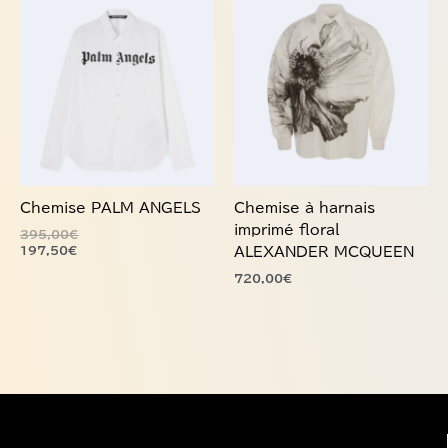
Ce
Ce
produit
produit
a
a
plusieurs
plusieurs
variations.
variations.
Les
Les
options
options
peuvent
peuvent
être
être
choisies
choisies
Chemise PALM ANGELS
Chemise à harnais
sur
sur
imprimé floral
395,00
€
la
la
197,50
€
ALEXANDER MCQUEEN
page
page
720,00
€
du
du
produit
produit