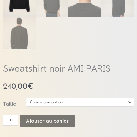
Sweatshirt noir AMI PARIS
240,00
€
quantité
Taille
de
Sweatshirt
Ajouter au panier
noir
AMI
PARIS