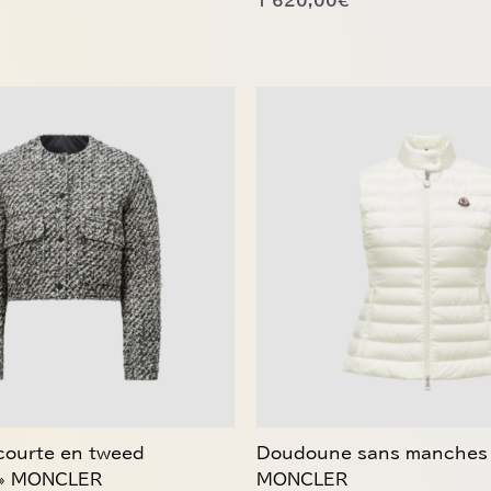
1 620,00
€
Ce
produit
a
plusieurs
variations.
Les
options
peuvent
être
choisies
sur
la
page
du
ourte en tweed
Doudoune sans manches 
produit
 » MONCLER
MONCLER