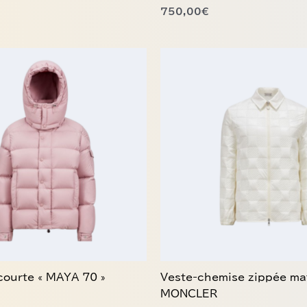
750,00
€
Ce
produit
a
plusieurs
variations.
Les
options
peuvent
être
choisies
sur
la
page
du
ourte « MAYA 70 »
Veste-chemise zippée ma
produit
MONCLER