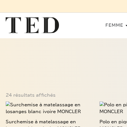
Aller
SERVICE S
au
contenu
FEMME
Trié
du
plus
récent
au
plus
ancien
24 résultats affichés
Ce
Ce
produit
produit
a
a
Surchemise à matelassage en
Polo en piq
plusieurs
plusieurs