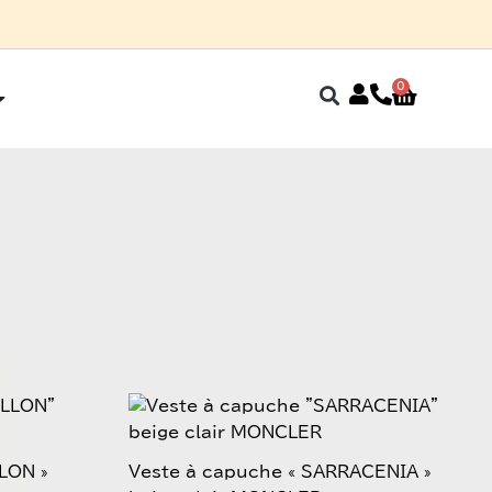
0
Panier
Ouvrir Fin de saison
Ce
produit
a
LON »
Veste à capuche « SARRACENIA »
plusieurs