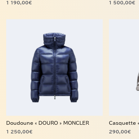
1 190,00
€
1 500,00
€
Ce
produit
a
plusieurs
variations.
Les
options
peuvent
être
choisies
sur
la
page
du
Doudoune « DOURO » MONCLER
Casquette 
produit
1 250,00
€
290,00
€