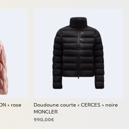
Ce
produit
a
plusieurs
variations.
Les
options
peuvent
être
choisies
sur
la
page
du
N » rose
Doudoune courte « CERCES » noire
produit
MONCLER
990,00
€