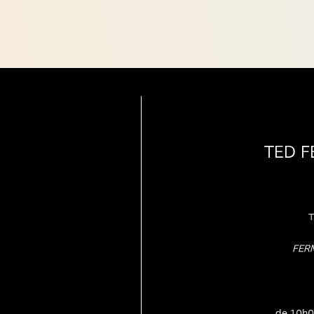
TED 
T
FER
de 10h0