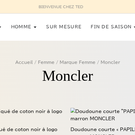
UR MESURE POUR HOMME SUR RENDEZ-VOUS AU 03 87 75 27 32
Ouvrir Femme
Ouvrir Homme
HOMME
SUR MESURE
FIN DE SAISON
Accueil
/
Femme
/
Marque Femme
/ Moncler
Moncler
Ce
produit
a
ué de coton noir à logo
Doudoune courte « PAPIL
plusieurs