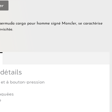
er
bermuda cargo pour homme signé Moncler, se caractérise
visitée.
détails
 et à bouton-pression
laquées
o