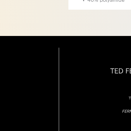
40% polyamide
TED 
T
FER