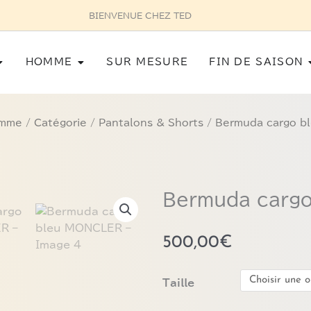
 87 75 27 32
Ouvrir Femme
Ouvrir Homme
HOMME
SUR MESURE
FIN DE SAISON
mme
/
Catégorie
/
Pantalons & Shorts
/ Bermuda cargo b
Bermuda carg
500,00
€
quantité
Taille
de
Bermuda