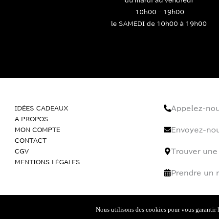
10h00 – 19h00
le SAMEDI de 10h00 à 19h00
IDÉES CADEAUX
Appelez-no
A PROPOS
MON COMPTE
Envoyez-nou
CONTACT
CGV
Trouver une
MENTIONS LÉGALES
Prendre un 
Nous utilisons des cookies pour vous garantir l