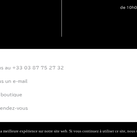
de 10h0
us au +33 03 87 75 27 32
s un e-mail
 boutique
rendez-vous
a meilleure expérience sur notre site web. Si vous continuez à utiliser ce site, nous 
© Tous droits réservés à
Ted
| Conception
Bastidehugo