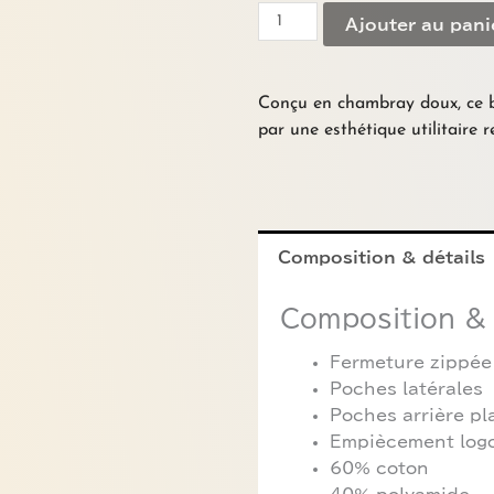
cargo
Ajouter au pani
bleu
MONCLER
Conçu en chambray doux, ce 
par une esthétique utilitaire re
Composition & détails
Composition & 
Fermeture zippée
Poches latérales
Poches arrière p
Empiècement log
60% coton