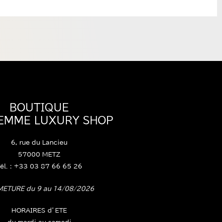
BOUTIQUE
FEMME LUXURY SHOP
6, rue du Lancieu
57000 METZ
él. : +33 03 87 66 65 26
METURE du 9 au 14/08/2026
HORAIRES d’ETE
du mardi au samedi