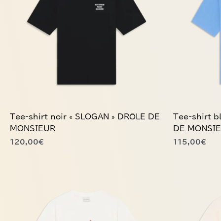
variations.
variations.
Les
Les
options
options
peuvent
peuvent
être
être
choisies
choisies
sur
sur
la
la
page
page
du
du
Tee-shirt noir « SLOGAN » DRÔLE DE
Tee-shirt 
produit
produit
MONSIEUR
DE MONSI
120,00
€
115,00
€
Ce
Ce
produit
produit
a
a
plusieurs
plusieurs