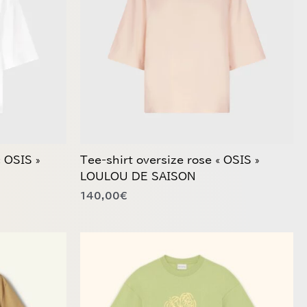
variations.
Les
options
peuvent
être
choisies
sur
la
page
du
« OSIS »
Tee-shirt oversize rose « OSIS »
produit
LOULOU DE SAISON
140,00
€
Ce
produit
a
plusieurs
variations.