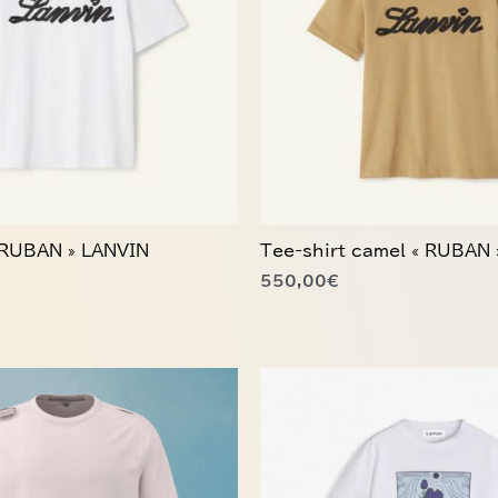
Les
options
peuvent
être
choisies
sur
la
page
du
« RUBAN » LANVIN
Tee-shirt camel « RUBAN 
produit
550,00
€
Ce
produit
a
plusieurs
variations.