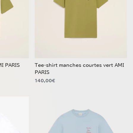
Les
options
peuvent
être
choisies
sur
la
page
du
MI PARIS
Tee-shirt manches courtes vert AMI
produit
PARIS
140,00
€
Ce
produit
a
plusieurs
variations.