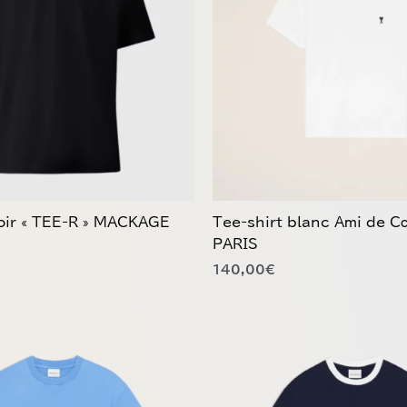
variations.
Les
options
peuvent
être
choisies
sur
la
page
du
noir « TEE-R » MACKAGE
Tee-shirt blanc Ami de 
produit
PARIS
140,00
€
Ce
produit
a
plusieurs