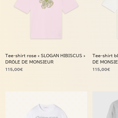
Les
Les
options
options
peuvent
peuvent
être
être
choisies
choisies
sur
sur
la
la
page
page
du
du
Tee-shirt rose « SLOGAN HIBISCUS »
Tee-shirt b
produit
produit
DRÔLE DE MONSIEUR
DE MONSI
115,00
€
115,00
€
Ce
Ce
produit
produit
a
a
plusieurs
plusieurs