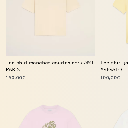
Les
Les
options
options
peuvent
peuvent
être
être
choisies
choisies
sur
sur
la
la
page
page
du
du
Tee-shirt manches courtes écru AMI
Tee-shirt j
produit
produit
PARIS
ARIGATO
160,00
€
100,00
€
Ce
Ce
produit
produit
a
a
plusieurs
plusieurs
variations.
variations.