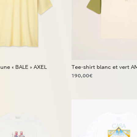
Les
options
peuvent
être
choisies
sur
la
page
du
aune « BALE » AXEL
Tee-shirt blanc et vert A
produit
190,00
€