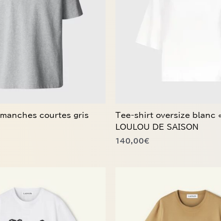
variations.
Les
options
peuvent
être
choisies
sur
la
page
du
 manches courtes gris
Tee-shirt oversize blanc 
produit
LOULOU DE SAISON
140,00
€
Ce
produit
a
plusieurs
variations.