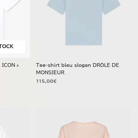
Les
options
peuvent
être
choisies
sur
TOCK
la
page
du
 ICON »
Tee-shirt bleu slogan DRÔLE DE
produit
MONSIEUR
115,00
€
Ce
produit
a
plusieurs