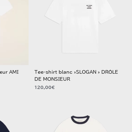
variations.
Les
options
peuvent
être
choisies
sur
la
page
du
Cœur AMI
Tee-shirt blanc »SLOGAN » DRÔLE
produit
DE MONSIEUR
120,00
€
Ce
produit
a
plusieurs