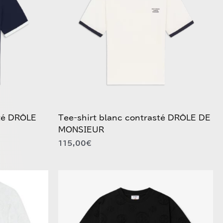
variations.
Les
options
peuvent
être
choisies
sur
la
page
du
sté DRÔLE
Tee-shirt blanc contrasté DRÔLE DE
produit
MONSIEUR
115,00
€
Ce
produit
a
plusieurs