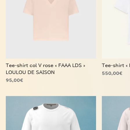
Les
Les
options
options
peuvent
peuvent
être
être
choisies
choisies
sur
sur
la
la
page
page
du
du
Tee-shirt col V rose « FAAA LDS »
Tee-shirt 
produit
produit
LOULOU DE SAISON
550,00
€
95,00
€
Ce
Ce
produit
produit
a
a
plusieurs
plusieurs
variations.
variations.