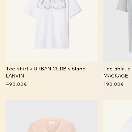
variations.
variations.
Les
Les
options
options
peuvent
peuvent
être
être
choisies
choisies
sur
sur
la
la
page
page
du
du
Tee-shirt « URBAN CURB » blanc
Tee-shirt à
produit
produit
LANVIN
MACKAGE
490,00
€
190,00
€
Ce
Ce
produit
produit
a
a
plusieurs
plusieurs
variations.
variations.