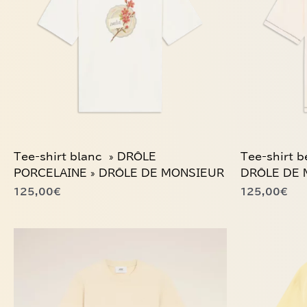
variations.
variations.
Les
Les
options
options
peuvent
peuvent
être
être
choisies
choisies
sur
sur
la
la
page
page
du
du
Tee-shirt blanc » DRÔLE
Tee-shirt b
produit
produit
PORCELAINE » DRÔLE DE MONSIEUR
DRÔLE DE 
125,00
€
125,00
€
Ce
Ce
produit
produit
a
a
plusieurs
plusieurs
variations.
variations.