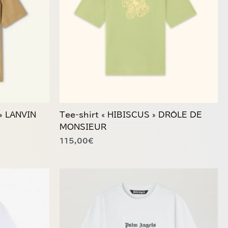
Les
options
peuvent
être
choisies
sur
la
page
du
» LANVIN
Tee-shirt « HIBISCUS » DRÔLE DE
produit
MONSIEUR
115,00
€
Ce
produit
a
plusieurs
variations.