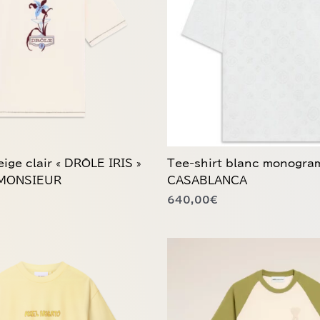
variations.
Les
options
peuvent
être
choisies
sur
la
page
du
eige clair « DRÔLE IRIS »
Tee-shirt blanc monogr
produit
MONSIEUR
CASABLANCA
640,00
€
Ce
produit
a
plusieurs
variations.