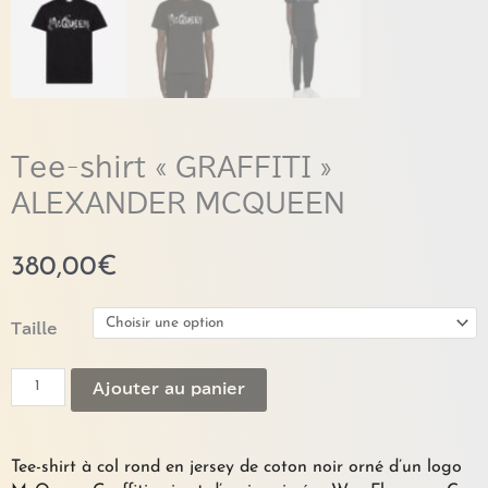
Tee-shirt « GRAFFITI »
ALEXANDER MCQUEEN
380,00
€
quantité
Taille
de
Tee-
Ajouter au panier
shirt
"GRAFFITI"
ALEXANDER
MCQUEEN