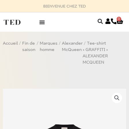
Aller
Z-VOUS AU 03
au
contenu
0
Pan
Accueil
/
Fin de
/
Marques
/
Alexander
/ Tee-shirt
saison
homme
McQueen
« GRAFFITI »
ALEXANDER
MCQUEEN