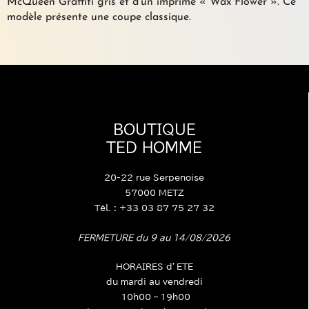
Tee-shirt à col rond en jersey de coton noir orné d’un logo
McQueen Graffiti gris et d’un imprimé « Wax Flower ». Ce
modèle présente une coupe classique.
BOUTIQUE
TED HOMME
20-22 rue Serpenoise
57000 METZ
Tél. : +33 03 87 75 27 32
FERMETURE du 9 au 14/08/2026
HORAIRES d’ETE
du mardi au vendredi