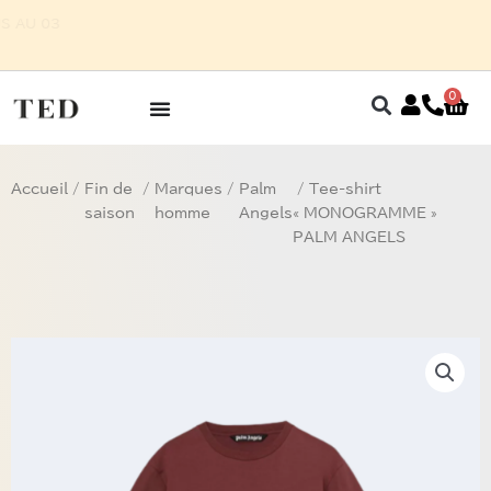
Aller
OUR HOMME SUR RENDEZ-VOUS AU 03
au
87 75 27 32
contenu
0
Pan
Accueil
/
Fin de
/
Marques
/
Palm
/ Tee-shirt
saison
homme
Angels
« MONOGRAMME »
PALM ANGELS