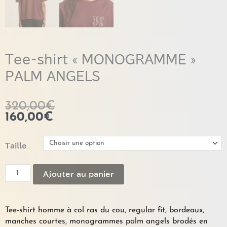
Tee-shirt « MONOGRAMME »
PALM ANGELS
320,00
€
160,00
€
quantité
Taille
de
Tee-
Ajouter au panier
shirt
"MONOGRAMME"
PALM
ANGELS
Tee-shirt homme à col ras du cou, regular fit, bordeaux,
manches courtes, monogrammes palm angels brodés en