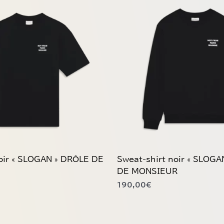
produit
a
plusieurs
variations.
Les
options
peuvent
être
choisies
sur
la
page
du
noir « SLOGAN » DRÔLE DE
Sweat-shirt noir « SLOG
produit
DE MONSIEUR
190,00
€
Ce