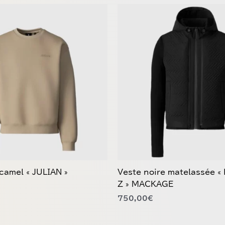
Ce
produit
a
plusieurs
variations.
Les
options
peuvent
être
choisies
sur
la
page
du
camel « JULIAN »
Veste noire matelassée 
produit
Z » MACKAGE
750,00
€