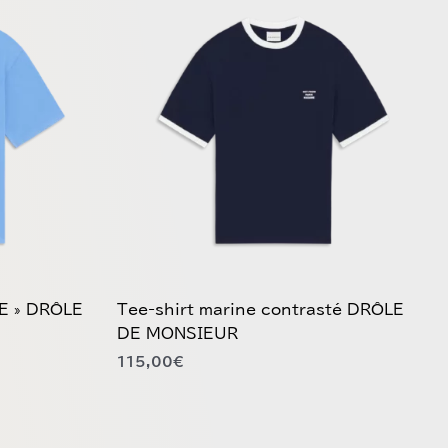
produit
a
plusieurs
variations.
Les
options
peuvent
être
choisies
sur
la
page
du
SE » DRÔLE
Tee-shirt marine contrasté DRÔLE
produit
DE MONSIEUR
115,00
€
Ce