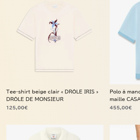
a
a
plusieurs
plusieurs
variations.
variations.
Les
Les
options
options
peuvent
peuvent
être
être
choisies
choisies
sur
sur
la
la
page
page
du
du
Tee-shirt beige clair « DRÔLE IRIS »
Polo à manc
produit
produit
DRÔLE DE MONSIEUR
maille CA
125,00
€
455,00
€
Ce
Ce
produit
produit