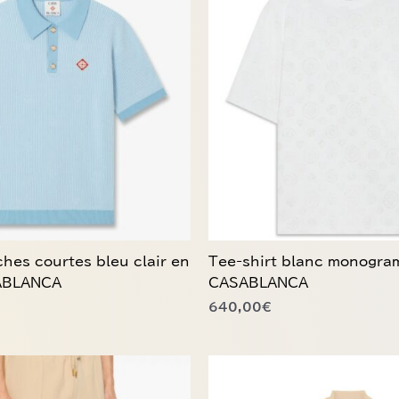
a
plusieurs
variations.
Les
options
peuvent
être
choisies
sur
la
page
du
hes courtes bleu clair en
Tee-shirt blanc monogr
produit
SABLANCA
CASABLANCA
640,00
€
Ce
produit