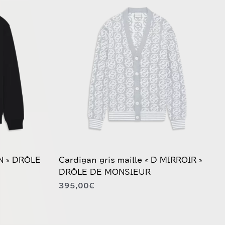
produit
a
plusieurs
variations.
Les
options
peuvent
être
choisies
sur
la
page
du
AN » DRÔLE
Cardigan gris maille « D MIRROIR »
produit
DRÔLE DE MONSIEUR
395,00
€
Ce