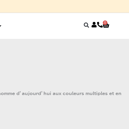
32
0
Panier
Ouvrir Fin de saison
’homme d’aujourd’hui aux couleurs multiples et en