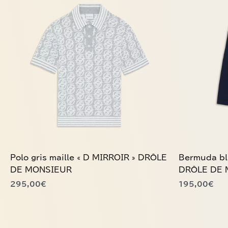
produit
produit
a
a
plusieurs
plusieurs
variations.
variations.
Les
Les
options
options
peuvent
peuvent
être
être
choisies
choisies
sur
sur
la
la
page
page
du
du
Polo gris maille « D MIRROIR » DRÔLE
Bermuda bl
produit
produit
DE MONSIEUR
DRÔLE DE 
295,00
€
195,00
€
Ce
Ce