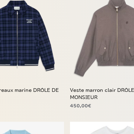
produit
a
plusieurs
variations.
Les
options
peuvent
être
choisies
sur
la
page
du
rreaux marine DRÔLE DE
Veste marron clair DRÔL
produit
MONSIEUR
450,00
€
Ce
produit