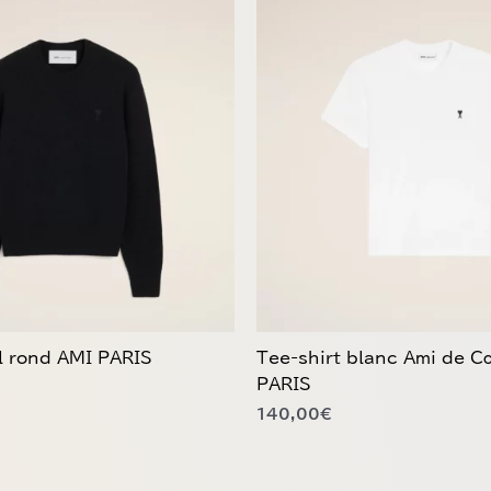
Ce
produit
a
plusieurs
variations.
Les
options
peuvent
être
choisies
sur
la
page
du
ol rond AMI PARIS
Tee-shirt blanc Ami de 
produit
PARIS
140,00
€
Ce