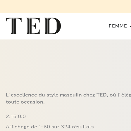
Aller
SERVIC
au
contenu
FEMME
Trié
du
plus
récent
au
plus
ancien
L’excellence du style masculin chez TED, où l’élé
toute occasion.
2.15.0.0
Affichage de 1–60 sur 324 résultats