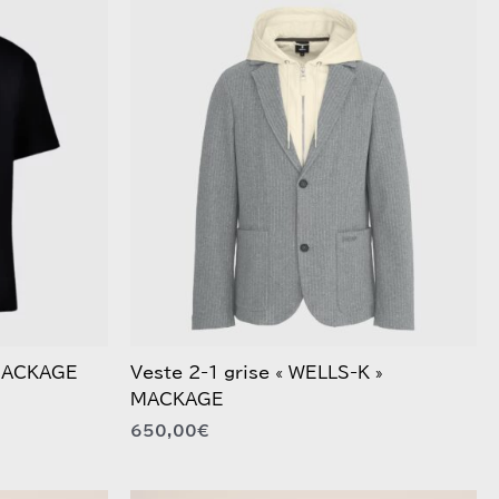
Ce
produit
a
plusieurs
variations.
Les
options
peuvent
être
choisies
sur
la
page
du
 MACKAGE
Veste 2-1 grise « WELLS-K »
produit
MACKAGE
650,00
€