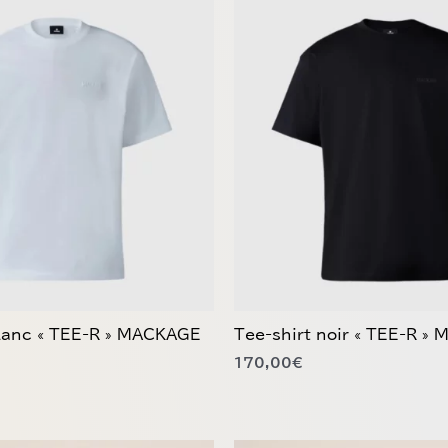
Ce
produit
a
plusieurs
variations.
Les
options
peuvent
être
choisies
sur
la
page
du
blanc « TEE-R » MACKAGE
Tee-shirt noir « TEE-R »
produit
170,00
€