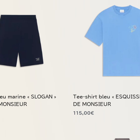
produit
a
plusieurs
variations.
Les
options
peuvent
être
choisies
sur
la
page
du
eu marine « SLOGAN »
Tee-shirt bleu « ESQUIS
produit
MONSIEUR
DE MONSIEUR
115,00
€
Ce