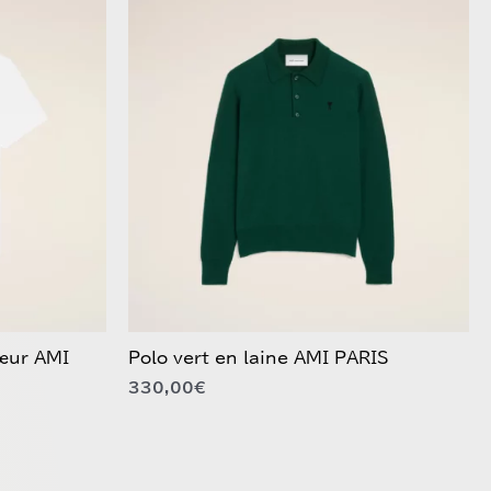
Ce
produit
a
plusieurs
variations.
Les
options
peuvent
être
choisies
sur
la
page
du
Cœur AMI
Polo vert en laine AMI PARIS
produit
330,00
€
Ce