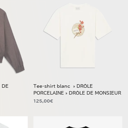
produit
a
plusieurs
variations.
Les
options
peuvent
être
choisies
sur
la
page
du
E DE
Tee-shirt blanc » DRÔLE
produit
PORCELAINE » DRÔLE DE MONSIEUR
125,00
€
Ce
produit