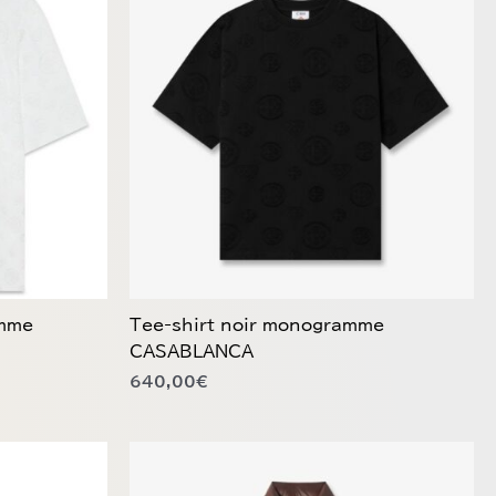
a
plusieurs
variations.
Les
options
peuvent
être
choisies
sur
la
page
du
amme
Tee-shirt noir monogramme
produit
CASABLANCA
640,00
€
Ce
produit