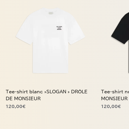
produit
produit
a
a
plusieurs
plusieurs
variations.
variations.
Les
Les
options
options
peuvent
peuvent
être
être
choisies
choisies
sur
sur
la
la
page
page
du
du
Tee-shirt blanc »SLOGAN » DRÔLE
Tee-shirt 
produit
produit
DE MONSIEUR
MONSIEUR
120,00
€
120,00
€
Ce
Ce