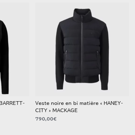
Ce
produit
a
plusieurs
variations.
Les
options
peuvent
être
choisies
sur
la
page
du
« BARRETT-
Veste noire en bi matière « HANEY-
produit
CITY » MACKAGE
790,00
€