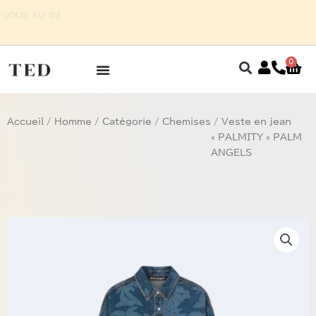
Aller
 POUR HOMME SUR RENDEZ-VOUS AU 03
au
87 75 27 32
contenu
0
Pan
Accueil
/
Homme
/
Catégorie
/
Chemises
/ Veste en jean
« PALMITY » PALM
ANGELS