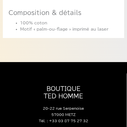
Composition & détails
100% coton
Motif « palm-ou-flage » imprimé au laser
BOUTIQUE
TED HOMME
20-22 rue Serpenoise
57000 METZ
Tél. : +33 03 87 75 27 32