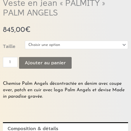
Veste en jean « PALMITY »
PALM ANGELS
845,00
€
quantité
Taille
de
Veste
Ajouter au panier
en
jean
"PALMITY"
PALM
Chemise Palm Angels décontractée en denim avec coupe
ANGELS
over, patch en cuir avec logo Palm Angels et devise M
ade
in paradise
gravée.
Composition & détails