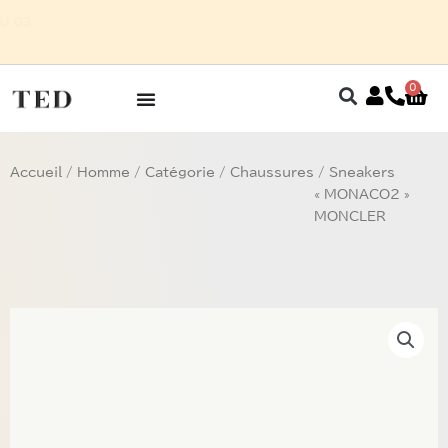
Aller
HOMME SUR RENDEZ-VOUS AU 03
au
5 27 32
contenu
0
Pan
Accueil
/
Homme
/
Catégorie
/
Chaussures
/ Sneakers
« MONACO2 »
MONCLER