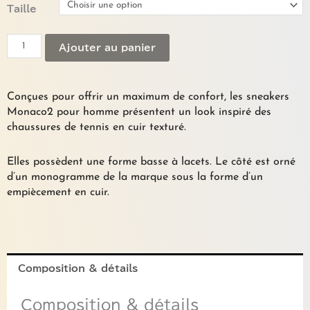
quantité
Taille
de
Sneakers
Ajouter au panier
"MONACO2"
MONCLER
Conçues pour offrir un maximum de confort, les sneakers
Monaco2 pour homme présentent un look inspiré des
chaussures de tennis en cuir texturé.
Elles possèdent une forme basse à lacets. Le côté est orné
d’un monogramme de la marque sous la forme d’un
empiècement en cuir.
Composition & détails
Composition & détails