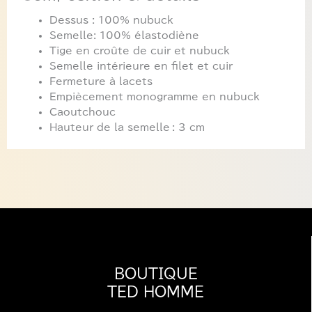
Dessus : 100% nubuck
Semelle: 100% élastodiène
Tige en croûte de cuir et nubuck
Semelle intérieure en filet et cuir
Fermeture à lacets
Empiècement monogramme en nubuck
Caoutchouc
Hauteur de la semelle : 3 cm
BOUTIQUE
TED HOMME