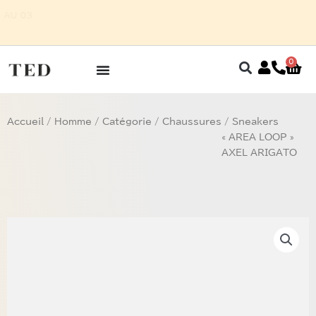
Aller
POUR HOMME SUR RENDEZ-VOUS AU 03
au
87 75 27 32
contenu
0
Pan
Accueil
/
Homme
/
Catégorie
/
Chaussures
/ Sneakers
« AREA LOOP »
AXEL ARIGATO