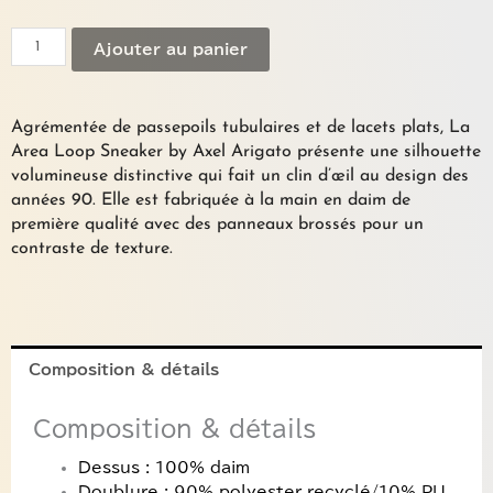
de
Sneakers
Ajouter au panier
"AREA
LOOP"
AXEL
ARIGATO
Agrémentée de passepoils tubulaires et de lacets plats, La
Area Loop Sneaker by Axel Arigato présente une silhouette
volumineuse distinctive qui fait un clin d’œil au design des
années 90. Elle est fabriquée à la main en daim de
première qualité avec des panneaux brossés pour un
contraste de texture.
Composition & détails
Composition & détails
Dessus : 100% daim
Doublure : 90% polyester recyclé/10% PU