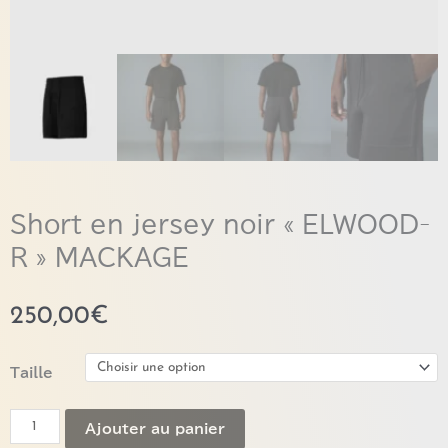
Short en jersey noir « ELWOOD-
R » MACKAGE
250,00
€
quantité
Taille
de
Short
Ajouter au panier
en