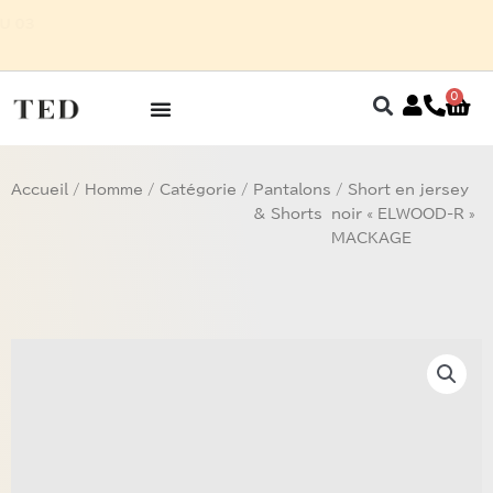
Aller
HOMME SUR RENDEZ-VOUS AU 03
au
5 27 32
contenu
0
Pan
Accueil
/
Homme
/
Catégorie
/
Pantalons
/ Short en jersey
& Shorts
noir « ELWOOD-R »
MACKAGE