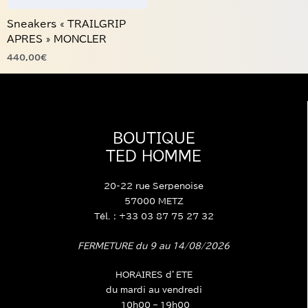
être
choisies
Sneakers « TRAILGRIP
sur
APRES » MONCLER
la
page
440,00
€
du
produit
BOUTIQUE
TED HOMME
20-22 rue Serpenoise
57000 METZ
Tél. : +33 03 87 75 27 32
FERMETURE du 9 au 14/08/2026
HORAIRES d’ETE
du mardi au vendredi