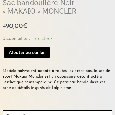
Sac bandoulière Noir
« MAKAIO » MONCLER
490,00
€
quantité
Disponibilité :
1 en stock
de
Sac
Ajouter au panier
bandoulière
Noir
"MAKAIO"
Modèle polyvalent adapté à toutes les occasions, le sac de
MONCLER
sport Makaio Moncler est un accessoire décontracté à
l’esthétique contemporaine. Ce petit sac bandoulière est
orné de détails inspirés de l’alpinisme.