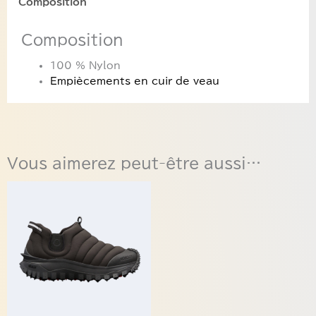
Composition
Composition
100 % Nylon
Empiècements en cuir de veau
Vous aimerez peut-être aussi…
Ce
produit
a
plusieurs
variations.
Les
options
peuvent