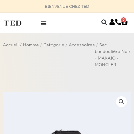
Aller
RENDEZ-VOUS AU 03
au
contenu
0
Pan
Accueil
/
Homme
/
Catégorie
/
Accessoires
/ Sac
bandoulière Noir
« MAKAIO »
MONCLER