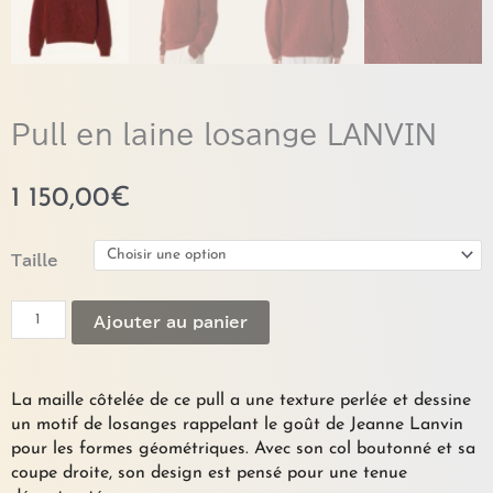
Pull en laine losange LANVIN
1 150,00
€
quantité
Taille
de
Pull
Ajouter au panier
en
laine
losange
LANVIN
La maille côtelée de ce pull a une texture perlée et dessine
un motif de losanges rappelant le goût de Jeanne Lanvin
pour les formes géométriques. Avec son col boutonné et sa
coupe droite, son design est pensé pour une tenue