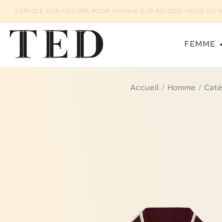
Aller
SERVICE SU
au
contenu
FEMME
Accueil
/
Homme
/
Caté