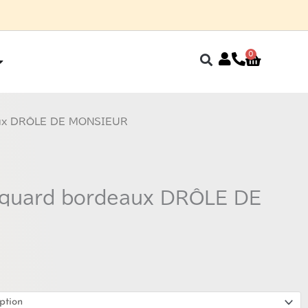
0
Panier
Ouvrir Fin de saison
eaux DRÔLE DE MONSIEUR
acquard bordeaux DRÔLE DE