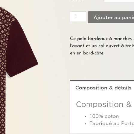
de
Polo
maille
Ajouter au pani
jacquard
bordeaux
DRÔLE
Ce polo bordeaux à manches c
DE
l’avant et un col ouvert à tro
MONSIEUR
en en bord-côte.
Composition & détails
Composition & 
100% coton
Fabriqué au Port