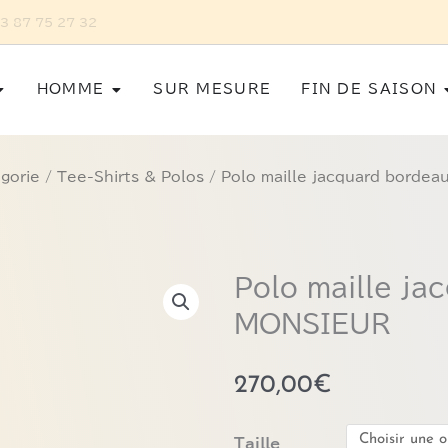
R MESURE POUR HOMME SUR RENDEZ-VOUS AU 03 87 75 27 32
Ouvrir Femme
Ouvrir Homme
HOMME
SUR MESURE
FIN DE SAISON
gorie
/
Tee-Shirts & Polos
/ Polo maille jacquard bord
Polo maille j
MONSIEUR
270,00
€
quantité
Taille