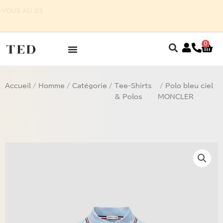
Aller
E POUR HOMME SUR RENDEZ-VOUS AU 03
au
87 75 27 32
contenu
0
Pan
Accueil
/
Homme
/
Catégorie
/
Tee-Shirts
/ Polo bleu ciel
& Polos
MONCLER