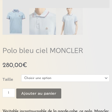
Polo bleu ciel MONCLER
280,00
€
quantité
Taille
de
Polo
Ajouter au panier
bleu
ciel
MONCLER
Véritable incontournable de la garde-robe, ce polo, Moncler,