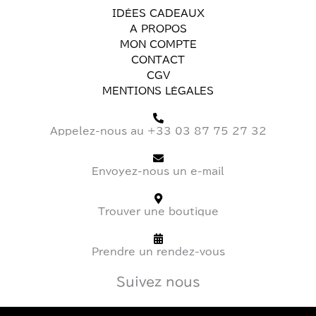
IDÉES CADEAUX
A PROPOS
MON COMPTE
CONTACT
CGV
MENTIONS LÉGALES
Appelez-nous au +33 03 87 75 27 32
Envoyez-nous un e-mail
Trouver une boutique
Prendre un rendez-vous
Suivez nous
I
T
F