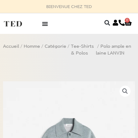
Aller
US AU 03
au
contenu
0
Pan
Accueil
/
Homme
/
Catégorie
/
Tee-Shirts
/ Polo ample en
& Polos
laine LANVIN