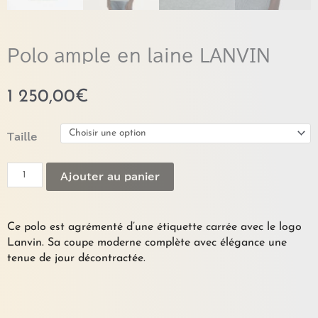
Polo ample en laine LANVIN
1 250,00
€
quantité
Taille
de
Polo
Ajouter au panier
ample
en
laine
LANVIN
Ce polo est agrémenté d’une étiquette carrée avec le logo
Lanvin. Sa coupe moderne complète avec élégance une
tenue de jour décontractée.