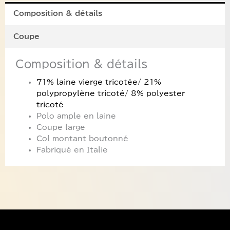
Composition & détails
Coupe
Composition & détails
71% laine vierge tricotée/
21%
polypropylène tricoté
/ 8% polyester
tricoté
Polo ample en laine
Coupe large
Col montant boutonné
Fabriqué en Italie