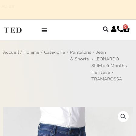
Aller
POUR HOMME SUR RENDEZ-VOUS AU 03
au
87 75 27 32
contenu
0
Pan
Accueil
/
Homme
/
Catégorie
/
Pantalons
/ Jean
& Shorts
« LEONARDO
SLIM » 6 Months
Heritage -
TRAMAROSSA –