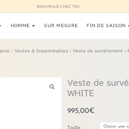
VOUS AU 03 87 75 27 32
Ouvrir Femme
Ouvrir Homme
HOMME
SUR MESURE
FIN DE SAISON
gorie
/
Vestes & Imperméables
/ Veste de survêtement «
Veste de surv
WHITE
995,00
€
quantité
Taille