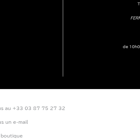
T
FER
de 10h0
us au +33 03 87 75 27 32
s un e-mail
 boutique