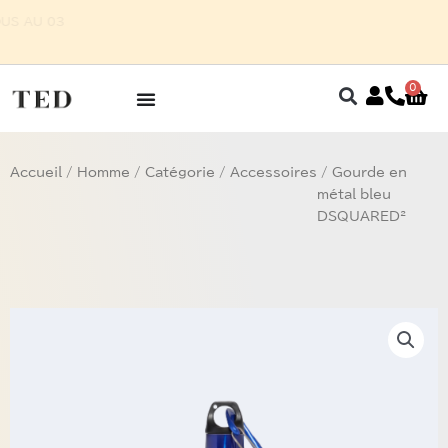
Aller
UR HOMME SUR RENDEZ-VOUS AU 03
au
7 75 27 32
contenu
0
Pan
Accueil
/
Homme
/
Catégorie
/
Accessoires
/ Gourde en
métal bleu
DSQUARED²