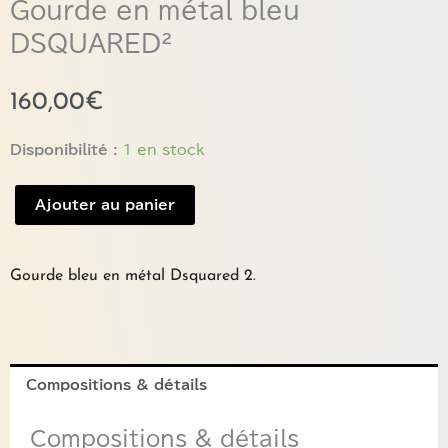
Gourde en métal bleu
DSQUARED²
160,00
€
quantité
Disponibilité :
1 en stock
de
Gourde
Ajouter au panier
en
métal
bleu
Gourde bleu en métal Dsquared 2.
DSQUARED²
Compositions & détails
Compositions & détails