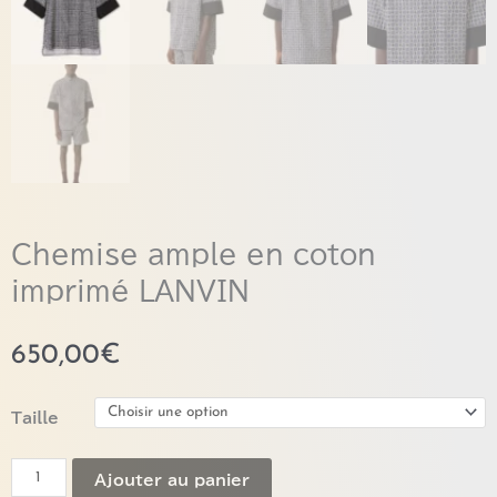
Chemise ample en coton
imprimé LANVIN
650,00
€
quantité
Taille
de
Chemise
Ajouter au panier
ample