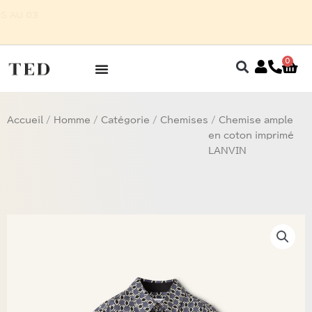
Aller
 POUR HOMME SUR RENDEZ-VOUS AU 03
au
87 75 27 32
contenu
0
Pan
Accueil
/
Homme
/
Catégorie
/
Chemises
/ Chemise ample
en coton imprimé
LANVIN