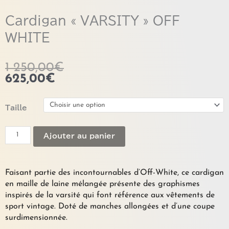
Cardigan « VARSITY » OFF
WHITE
1 250,00
€
625,00
€
quantité
Taille
de
Cardigan
Ajouter au panier
"VARSITY"
OFF
WHITE
Faisant partie des incontournables d’Off-White, ce cardigan
en maille de laine mélangée présente des graphismes
inspirés de la varsité qui font référence aux vêtements de
sport vintage. Doté de manches allongées et d’une coupe
surdimensionnée.