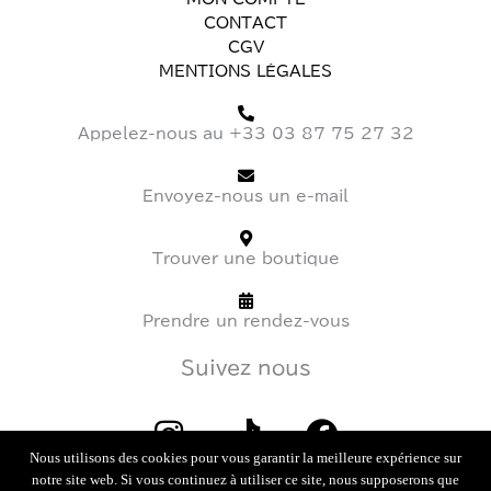
MON COMPTE
CONTACT
CGV
MENTIONS LÉGALES
Appelez-nous au +33 03 87 75 27 32
Envoyez-nous un e-mail
Trouver une boutique
Prendre un rendez-vous
Suivez nous
I
T
F
Nous utilisons des cookies pour vous garantir la meilleure expérience sur
n
i
a
notre site web. Si vous continuez à utiliser ce site, nous supposerons que