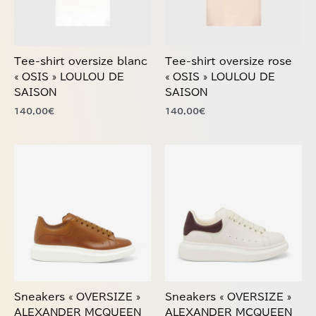
Les
Les
options
options
peuvent
peuvent
être
être
choisies
choisies
Tee-shirt oversize blanc
Tee-shirt oversize rose
sur
sur
« OSIS » LOULOU DE
« OSIS » LOULOU DE
la
la
SAISON
SAISON
page
page
140,00
€
140,00
€
du
du
produit
produit
Ce
Ce
produit
produit
a
a
plusieurs
plusieurs
variations.
variations.
Les
Les
options
options
peuvent
peuvent
être
être
choisies
choisies
Sneakers « OVERSIZE »
Sneakers « OVERSIZE »