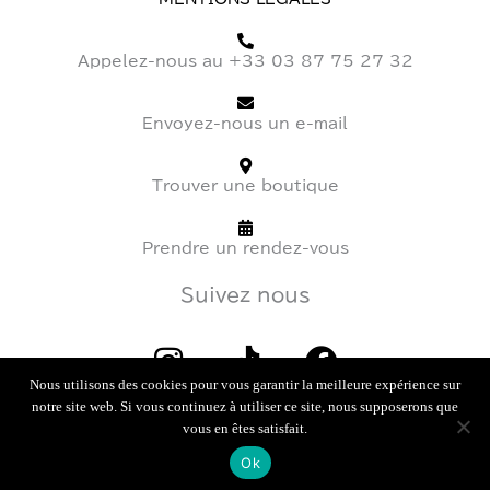
MENTIONS LÉGALES
Appelez-nous au +33 03 87 75 27 32
Envoyez-nous un e-mail
Trouver une boutique
Prendre un rendez-vous
Suivez nous
I
T
F
Nous utilisons des cookies pour vous garantir la meilleure expérience sur
n
i
a
notre site web. Si vous continuez à utiliser ce site, nous supposerons que
s
k
c
vous en êtes satisfait.
t
t
e
Ok