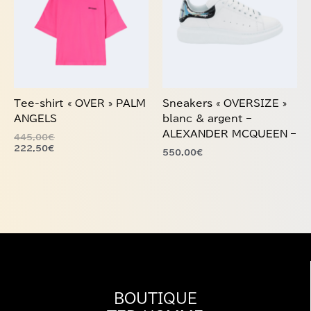
a
a
plusieurs
plusieurs
variations.
variations.
Les
Les
options
options
peuvent
peuvent
être
être
choisies
choisies
Tee-shirt « OVER » PALM
Sneakers « OVERSIZE »
sur
sur
ANGELS
blanc & argent –
la
la
ALEXANDER MCQUEEN –
445,00
€
page
page
222,50
€
550,00
€
du
du
produit
produit