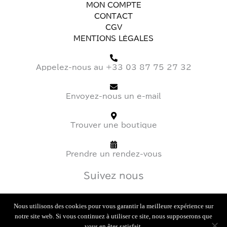
MON COMPTE
CONTACT
CGV
MENTIONS LÉGALES
Appelez-nous au +33 03 87 75 27 32
Envoyez-nous un e-mail
Trouver une boutique
Prendre un rendez-vous
Suivez nous
I
T
F
Nous utilisons des cookies pour vous garantir la meilleure expérience sur
n
i
a
notre site web. Si vous continuez à utiliser ce site, nous supposerons que
vous en êtes satisfait.