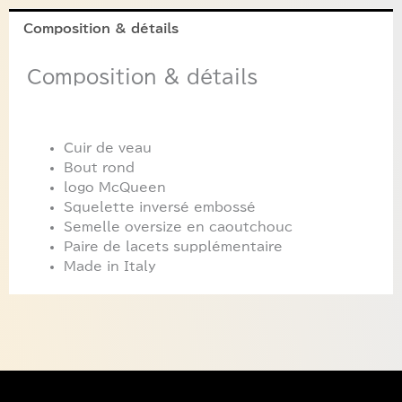
Composition & détails
Composition & détails
Cuir de veau
Bout rond
logo McQueen
Squelette inversé embossé
Semelle oversize en caoutchouc
Paire de lacets supplémentaire
Made in Italy