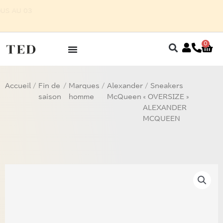
Aller
OUR HOMME SUR RENDEZ-VOUS AU 03
au
87 75 27 32
contenu
0
Pan
Accueil
/
Fin de
/
Marques
/
Alexander
/ Sneakers
saison
homme
McQueen
« OVERSIZE »
ALEXANDER
MCQUEEN