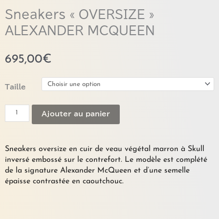
Sneakers « OVERSIZE »
ALEXANDER MCQUEEN
695,00
€
quantité
Taille
de
Sneakers
Ajouter au panier
"OVERSIZE"
ALEXANDER
MCQUEEN
Sneakers oversize en cuir de veau végétal marron à Skull
inversé embossé sur le contrefort. Le modèle est complété
de la signature Alexander McQueen et d’une semelle
épaisse contrastée en caoutchouc.