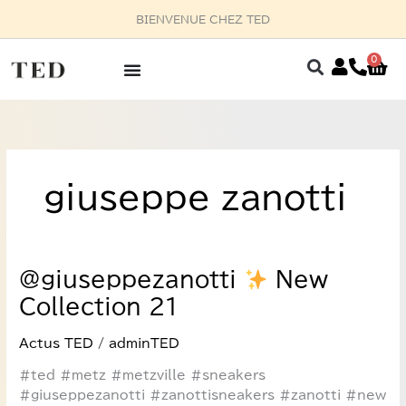
Aller
BIENVENUE CHEZ TED
au
contenu
0
Pan
giuseppe zanotti
@giuseppezanotti
@giuseppezanotti
New
Collection 21
New
Collection
Actus TED
/
adminTED
21
#ted #metz #metzville #sneakers
#giuseppezanotti #zanottisneakers #zanotti #new