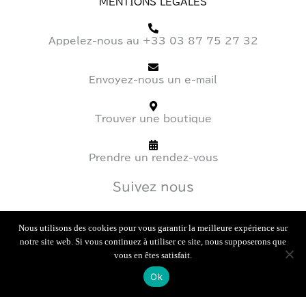
MENTIONS LÉGALES
Appelez-nous au +33 03 87 75 27 32
Envoyez-nous un e-mail
Trouver une boutique
Prendre un rendez-vous
Suivez nous
I
T
F
Nous utilisons des cookies pour vous garantir la meilleure expérience sur
n
i
a
notre site web. Si vous continuez à utiliser ce site, nous supposerons que
s
k
c
vous en êtes satisfait.
t
t
e
Ok
a
o
b
© Tous droits réservés à
Ted
| Conception
Bastidehugo