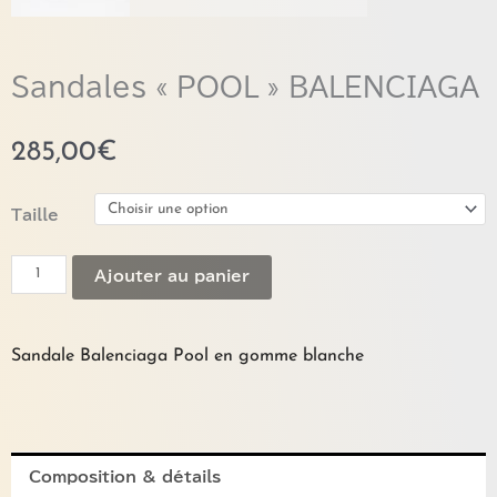
Sandales « POOL » BALENCIAGA
285,00
€
quantité
Taille
de
Sandales
Ajouter au panier
"POOL"
BALENCIAGA
Sandale Balenciaga Pool en gomme blanche
Composition & détails