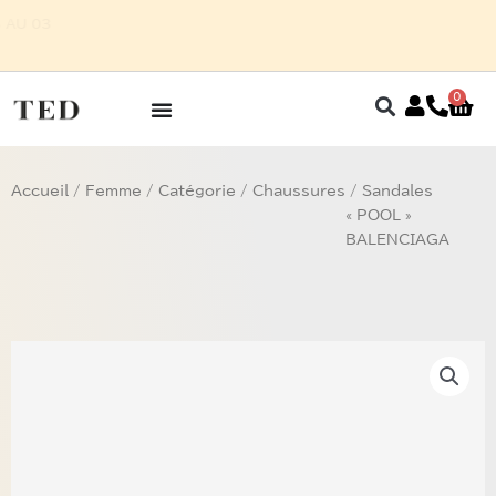
Aller
OMME SUR RENDEZ-VOUS AU 03
au
 27 32
contenu
0
Pan
Accueil
/
Femme
/
Catégorie
/
Chaussures
/ Sandales
« POOL »
BALENCIAGA