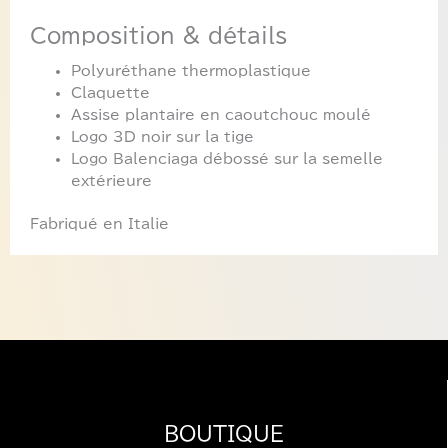
Composition & détails
Polyuréthane thermoplastique
Claquette
Assise plantaire en caoutchouc moulé
Logo 3D noir sur la tige
Logo Balenciaga débossé sur la semelle
extérieure
Fabriqué en Italie
BOUTIQUE