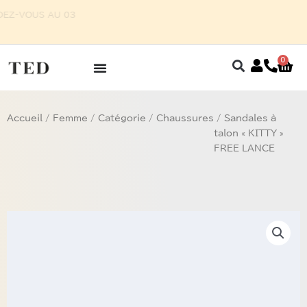
Aller
E POUR HOMME SUR RENDEZ-VOUS AU 03
au
87 75 27 32
contenu
0
Pan
Accueil
/
Femme
/
Catégorie
/
Chaussures
/ Sandales à
talon « KITTY »
FREE LANCE