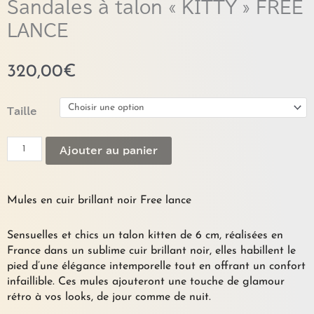
Sandales à talon « KITTY » FREE
LANCE
320,00
€
quantité
Taille
de
Sandales
Ajouter au panier
à
talon
"KITTY"
FREE
Mules en cuir brillant noir Free lance
LANCE
Sensuelles et chics un talon kitten de 6 cm, réalisées en
France dans un sublime cuir brillant noir, elles habillent le
pied d’une élégance intemporelle tout en offrant un confort
infaillible. Ces mules ajouteront une touche de glamour
rétro à vos looks, de jour comme de nuit.