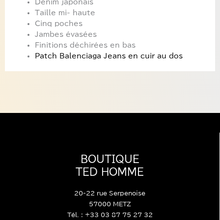
Denim japonais
Taille mi- haute
Cinq poches
Jambes évasées
Finitions déchirées en bas
Patch Balenciaga Jeans en cuir au dos
BOUTIQUE
TED HOMME
20-22 rue Serpenoise
57000 METZ
Tél. : +33 03 87 75 27 32