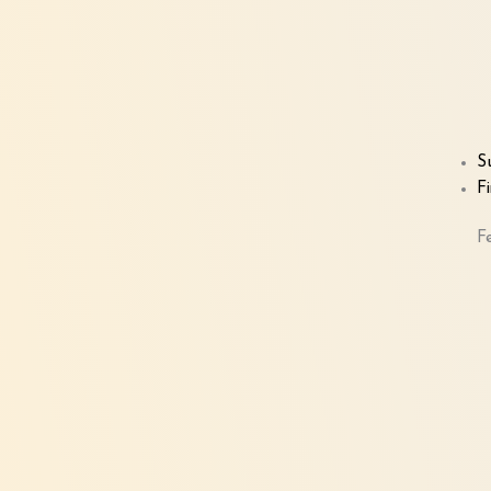
S
F
F