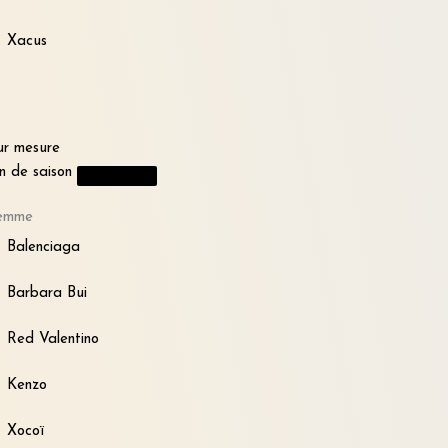
Xacus
ur mesure
in de saison
emme
Balenciaga
Barbara Bui
Red Valentino
Kenzo
Xocoï