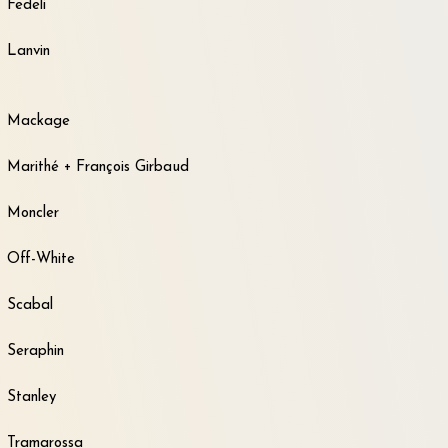
Fedeli
Lanvin
Mackage
Marithé + François Girbaud
Moncler
Off-White
Scabal
Seraphin
Stanley
Tramarossa