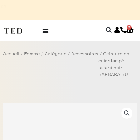
Aller
SUR RENDEZ-VOUS AU 03
au
2
contenu
0
Pan
Accueil
/
Femme
/
Catégorie
/
Accessoires
/ Ceinture en
cuir stampé
lézard noir
BARBARA BUI