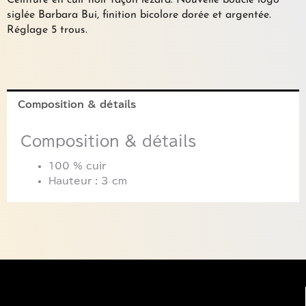
Ceinture en cuir noir façon lézard. Nouvelle boucle logo
noir
siglée Barbara Bui, finition bicolore dorée et argentée.
BARBARA
Réglage 5 trous.
BUI
Composition & détails
Composition & détails
100 % cuir
Hauteur : 3 cm