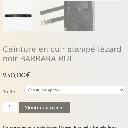
Ceinture en cuir stampé lézard
noir BARBARA BUI
230,00
€
quantité
Taille
de
Ceinture
Ajouter au panier
en
cuir
stampé
lézard