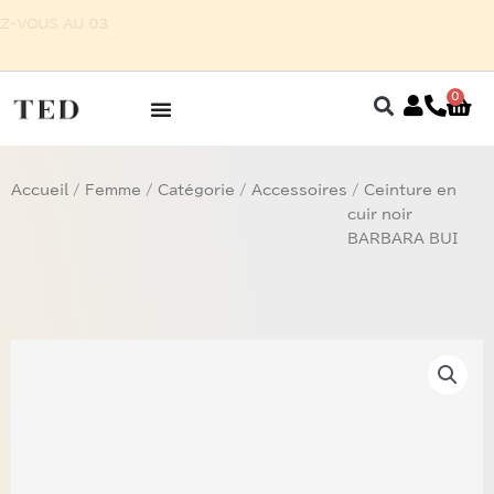
Aller
URE POUR HOMME SUR RENDEZ-VOUS AU 03
au
87 75 27 32
contenu
0
Pan
Accueil
/
Femme
/
Catégorie
/
Accessoires
/ Ceinture en
cuir noir
BARBARA BUI