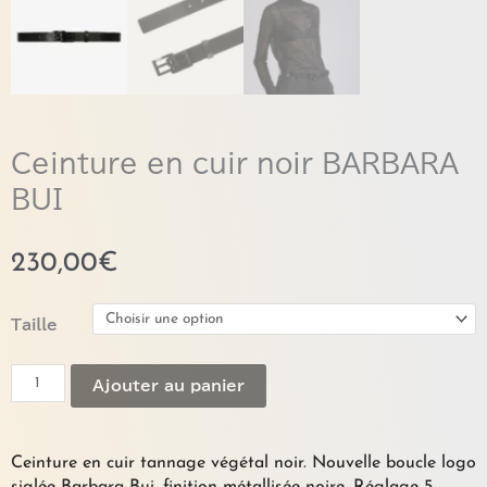
Ceinture en cuir noir BARBARA
BUI
230,00
€
quantité
Taille
de
Ceinture
Ajouter au panier
en
cuir
noir
BARBARA
Ceinture en cuir tannage végétal noir. Nouvelle boucle logo
BUI