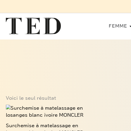
Aller
au
contenu
FEMME
Voici le seul résultat
Ce
produit
a
Surchemise à matelassage en
plusieurs