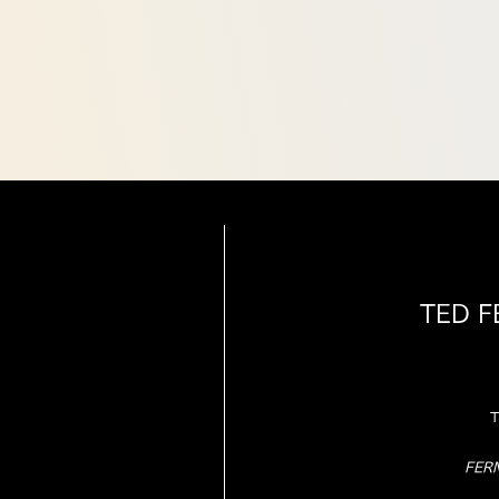
TED 
T
FER