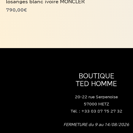
losanges blanc ivoire MONCLER
variations.
790,00
€
Les
options
peuvent
être
choisies
sur
la
page
du
BOUTIQUE
produit
TED HOMME
20-22 rue Serpenoise
57000 METZ
Tél. : +33 03 87 75 27 32
FERMETURE du 9 au 14/08/2026