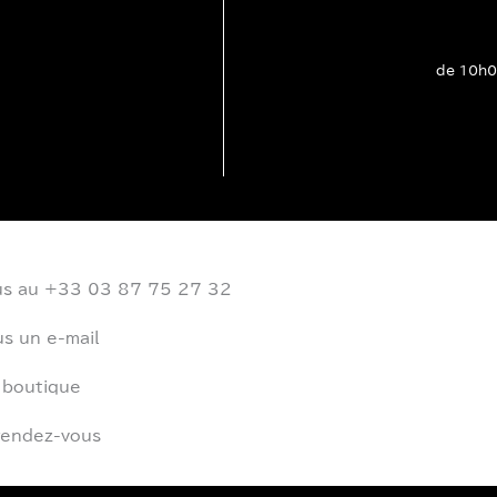
de 10h0
us au +33 03 87 75 27 32
s un e-mail
 boutique
rendez-vous