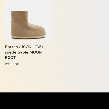
Ce
produit
a
plusieurs
variations.
Les
options
peuvent
être
choisies
Bottes « ICON LOW »
sur
suède Sable MOON
la
BOOT
page
235,00
€
du
produit