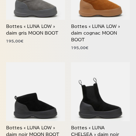
Les
Les
options
options
peuvent
peuvent
être
être
choisies
choisies
Bottes « LUNA LOW »
Bottes « LUNA LOW »
sur
sur
daim gris MOON BOOT
daim cognac MOON
la
la
BOOT
195,00
€
page
page
195,00
€
du
du
produit
produit
Ce
Ce
produit
produit
a
a
plusieurs
plusieurs
variations.
variations.
Les
Les
options
options
peuvent
peuvent
être
être
choisies
choisies
Bottes « LUNA LOW »
Bottes « LUNA