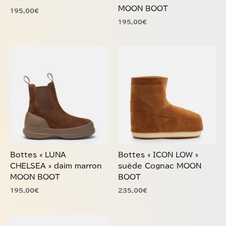
sur
sur
daim noir MOON BOOT
CHELSEA » daim noir
la
la
MOON BOOT
195,00
€
page
page
195,00
€
du
du
produit
produit
Ce
Ce
produit
produit
a
a
plusieurs
plusieurs
variations.
variations.
Les
Les
options
options
peuvent
peuvent
être
être
choisies
choisies
Bottes « LUNA
Bottes « ICON LOW »
sur
sur
CHELSEA » daim marron
suède Cognac MOON
la
la
MOON BOOT
BOOT
page
page
195,00
€
235,00
€
du
du
produit
produit