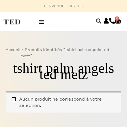
Aller
BIENVENUE CHEZ TED
au
contenu
0
Pan
Accueil
/ Produits identifiés “tshirt palm angels ted
metz”
tshirt palm angels
ted metz
Aucun produit ne correspond à votre
sélection.