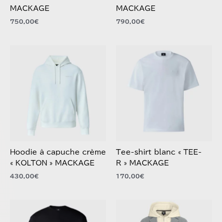
page
page
750,00
€
790,00
€
du
du
produit
produit
Ce
Ce
produit
produit
a
a
plusieurs
plusieurs
variations.
variations.
Les
Les
options
options
peuvent
peuvent
être
être
choisies
choisies
Hoodie à capuche crème
Tee-shirt blanc « TEE-
sur
sur
« KOLTON » MACKAGE
R » MACKAGE
la
la
430,00
€
170,00
€
page
page
du
du
produit
produit
Ce
Ce
produit
produit
a
a