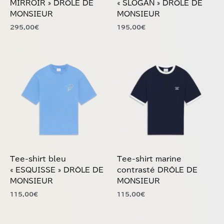
MONSIEUR
MONSIEUR
page
page
295,00
€
195,00
€
du
du
produit
produit
Ce
Ce
produit
produit
a
a
plusieurs
plusieurs
variations.
variations.
Les
Les
options
options
peuvent
peuvent
être
être
choisies
choisies
Tee-shirt bleu
Tee-shirt marine
sur
sur
« ESQUISSE » DRÔLE DE
contrasté DRÔLE DE
la
la
MONSIEUR
MONSIEUR
page
page
115,00
€
115,00
€
du
du
produit
produit
Ce
Ce
produit
produit