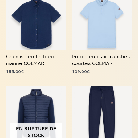
a
a
plusieurs
plusieurs
variations.
variations.
Les
Les
options
options
peuvent
peuvent
être
être
choisies
choisies
Chemise en lin bleu
Polo bleu clair manches
sur
sur
marine COLMAR
courtes COLMAR
la
la
155,00
€
109,00
€
page
page
du
du
produit
produit
Ce
produit
a
plusieurs
variations.
Les
EN RUPTURE DE
options
STOCK
peuvent
être