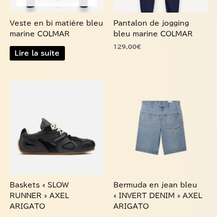
choisies
Veste en bi matière bleu
Pantalon de jogging
sur
marine COLMAR
bleu marine COLMAR
la
129,00
€
page
Lire la suite
du
produit
Ce
Ce
produit
produit
a
a
plusieurs
plusieurs
variations.
variations.
Les
Les
options
options
peuvent
peuvent
être
être
choisies
choisies
Baskets « SLOW
Bermuda en jean bleu
sur
sur
RUNNER » AXEL
« INVERT DENIM » AXEL
la
la
ARIGATO
ARIGATO
page
page
275,00
€
180,00
€
du
du