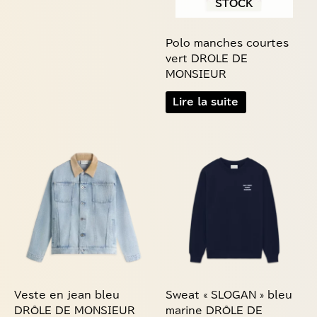
être
choisies
Polo manches courtes
sur
vert DROLE DE
la
MONSIEUR
page
du
Lire la suite
produit
Ce
Ce
produit
produit
a
a
plusieurs
plusieurs
variations.
variations.
Les
Les
options
options
peuvent
peuvent
être
être
choisies
choisies
Veste en jean bleu
Sweat « SLOGAN » bleu
sur
sur
DRÔLE DE MONSIEUR
marine DRÔLE DE
la
la
MONSIEUR
395,00
€