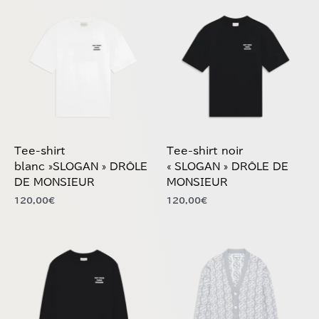
produit
produit
a
a
plusieurs
plusieurs
variations.
variations.
Les
Les
options
options
peuvent
peuvent
être
être
choisies
choisies
Tee-shirt
Tee-shirt noir
sur
sur
blanc »SLOGAN » DRÔLE
« SLOGAN » DRÔLE DE
la
la
DE MONSIEUR
MONSIEUR
page
page
120,00
€
120,00
€
du
du
produit
produit
Ce
Ce
produit
produit
a
a
plusieurs
plusieurs
variations.
variations.
Les
Les