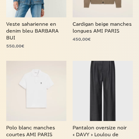
peuvent
peuvent
être
être
choisies
choisies
Veste saharienne en
Cardigan beige manches
sur
sur
denim bleu BARBARA
longues AMI PARIS
la
la
BUI
450,00
€
page
page
550,00
€
du
du
produit
produit
Ce
Ce
produit
produit
a
a
plusieurs
plusieurs
variations.
variations.
Les
Les
options
options
peuvent
peuvent
être
être
choisies
choisies
Polo blanc manches
Pantalon oversize noir
sur
sur
courtes AMI PARIS
« DAVY » Loulou de
la
la
Saison
180,00
€
page
page