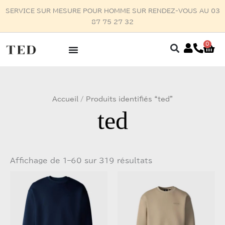
Aller
S 300€ D'ACHATS
au
contenu
0
Pan
Trié
Accueil
/ Produits identifiés “ted”
du
plus
ted
récent
au
plus
ancien
Affichage de 1–60 sur 319 résultats
Ce
Ce
produit
produit
a
a
plusieurs
plusieurs
variations.
variations.
Les
Les