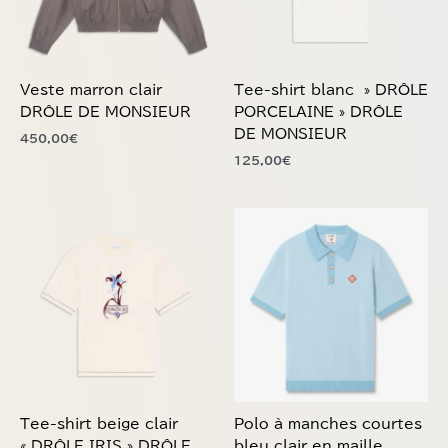
peuvent
peuvent
être
être
choisies
choisies
Veste marron clair
Tee-shirt blanc » DRÔLE
sur
sur
DRÔLE DE MONSIEUR
PORCELAINE » DRÔLE
la
la
DE MONSIEUR
450,00
€
page
page
125,00
€
du
du
produit
produit
Ce
Ce
produit
produit
a
a
plusieurs
plusieurs
variations.
variations.
Les
Les
options
options
peuvent
peuvent
être
être
choisies
choisies
Tee-shirt beige clair
Polo à manches courtes
sur
sur
« DRÔLE IRIS » DRÔLE
bleu clair en maille
la
la
DE MONSIEUR
CASABLANCA