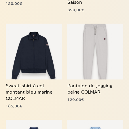
390,00
€
du
du
produit
produit
Ce
Ce
produit
produit
a
a
plusieurs
plusieurs
variations.
variations.
Les
Les
options
options
peuvent
peuvent
être
être
choisies
choisies
Sweat-shirt à col
Pantalon de jogging
sur
sur
montant bleu marine
beige COLMAR
la
la
COLMAR
129,00
€
page
page
165,00
€
du
du
produit
produit
Ce
Ce
produit
produit