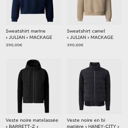
options
options
peuvent
peuvent
être
être
choisies
choisies
Sweatshirt marine
Sweatshirt camel
sur
sur
« JULIAN » MACKAGE
« JULIAN » MACKAGE
la
la
390,00
€
390,00
€
page
page
du
du
produit
produit
Ce
Ce
produit
produit
a
a
plusieurs
plusieurs
variations.
variations.
Les
Les
options
options
peuvent
peuvent
être
être
choisies
choisies
Veste noire matelassée
Veste noire en bi
sur
sur
« BARRETT-Z »
matière « HANEY-CITY »
la
la
MACKAGE
MACKAGE