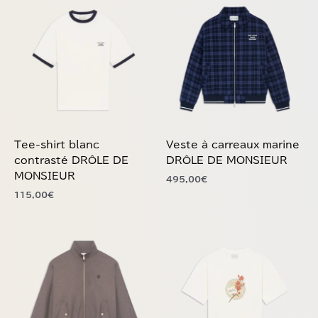
a
a
plusieurs
plusieurs
variations.
variations.
Les
Les
options
options
peuvent
peuvent
être
être
choisies
choisies
Tee-shirt blanc
Veste à carreaux marine
sur
sur
contrasté DRÔLE DE
DRÔLE DE MONSIEUR
la
la
MONSIEUR
495,00
€
page
page
115,00
€
du
du
produit
produit
Ce
Ce
produit
produit
a
a
plusieurs
plusieurs
variations.
variations.
Les
Les
options
options