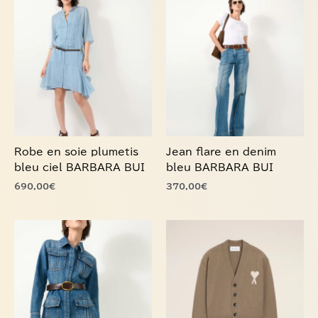
produit
produit
a
a
plusieurs
plusieurs
variations.
variations.
Les
Les
options
options
peuvent
peuvent
être
être
choisies
choisies
Robe en soie plumetis
Jean flare en denim
sur
sur
bleu ciel BARBARA BUI
bleu BARBARA BUI
la
la
690,00
€
370,00
€
page
page
du
du
produit
produit
Ce
Ce
produit
produit
a
a
plusieurs
plusieurs
variations.
variations.
Les
Les
options
options