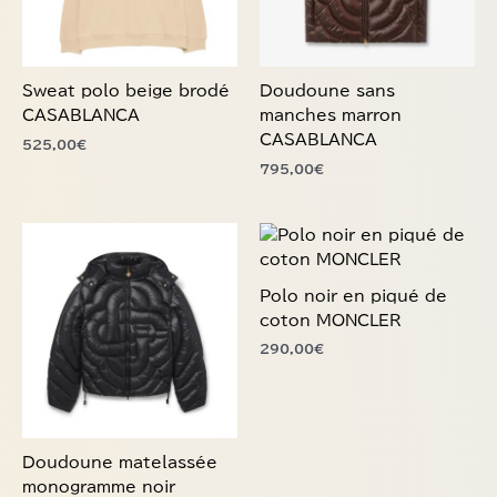
peuvent
peuvent
être
être
choisies
choisies
Sweat polo beige brodé
Doudoune sans
sur
sur
CASABLANCA
manches marron
la
la
CASABLANCA
525,00
€
page
page
795,00
€
du
du
produit
produit
Ce
Ce
produit
produit
a
a
Polo noir en piqué de
plusieurs
plusieurs
coton MONCLER
variations.
variations.
290,00
€
Les
Les
options
options
peuvent
peuvent
être
être
choisies
choisies
Doudoune matelassée
sur
sur
monogramme noir
la
la
CASABLANCA