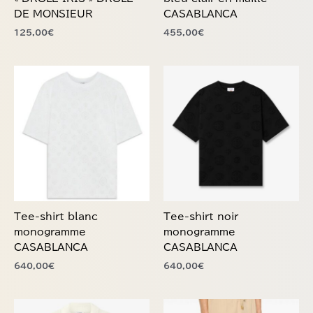
page
page
125,00
€
455,00
€
du
du
produit
produit
Ce
Ce
produit
produit
a
a
plusieurs
plusieurs
variations.
variations.
Les
Les
options
options
peuvent
peuvent
être
être
choisies
choisies
Tee-shirt blanc
Tee-shirt noir
sur
sur
monogramme
monogramme
la
la
CASABLANCA
CASABLANCA
page
page
640,00
€
640,00
€
du
du
produit
produit
Ce
Ce
produit
produit