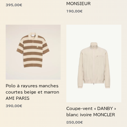
page
page
190,00
€
du
du
produit
produit
Ce
Ce
produit
produit
a
a
plusieurs
plusieurs
variations.
variations.
Les
Les
options
options
peuvent
peuvent
être
être
choisies
choisies
Polo à rayures manches
sur
sur
courtes beige et marron
la
la
AMI PARIS
page
page
390,00
€
du
du
Coupe-vent « DANBY »
produit
produit
blanc ivoire MONCLER
850,00
€