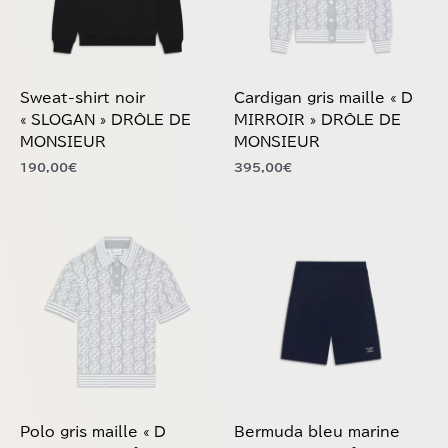
options
options
peuvent
peuvent
être
être
choisies
choisies
Sweat-shirt noir
Cardigan gris maille « D
sur
sur
« SLOGAN » DRÔLE DE
MIRROIR » DRÔLE DE
la
la
MONSIEUR
MONSIEUR
page
page
190,00
€
395,00
€
du
du
produit
produit
Ce
Ce
produit
produit
a
a
plusieurs
plusieurs
variations.
variations.
Les
Les
options
options
peuvent
peuvent
être
être
choisies
choisies
Polo gris maille « D
Bermuda bleu marine
sur
sur
MIRROIR » DRÔLE DE
« SLOGAN » DRÔLE DE
la
la