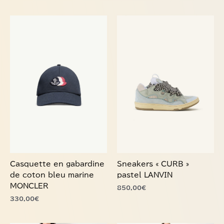
Ce
produit
a
plusieurs
variations.
Les
options
peuvent
être
choisies
sur
la
page
du
Casquette en gabardine
Sneakers « CURB »
produit
de coton bleu marine
pastel LANVIN
MONCLER
850,00
€
330,00
€
Ce
Ce