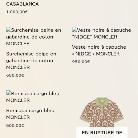
page
page
1 000,00
€
du
du
produit
produit
Ce
Ce
produit
produit
a
a
Veste noire à capuche
plusieurs
plusieurs
Surchemise beige en
« NIDGE » MONCLER
variations.
variations.
gabardine de coton
950,00
€
Les
Les
MONCLER
options
options
680,00
€
peuvent
peuvent
être
être
choisies
choisies
Ce
sur
sur
produit
la
la
a
Bermuda cargo bleu
page
page
plusieurs
MONCLER
du
du
variations.
produit
produit
500,00
€
Les
EN RUPTURE DE
options
STOCK
peuvent