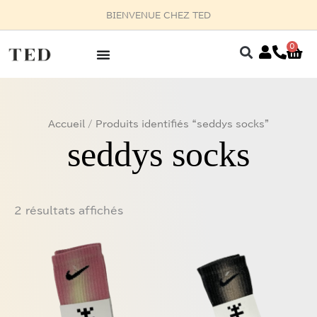
Aller
BIENVENUE CHEZ TED
au
contenu
0
Pan
Trié
Accueil
/ Produits identifiés “seddys socks”
du
plus
seddys socks
récent
au
plus
ancien
2 résultats affichés
Ce
Ce
produit
produit
a
a
plusieurs
plusieurs
variations.
variations.
Les
Les