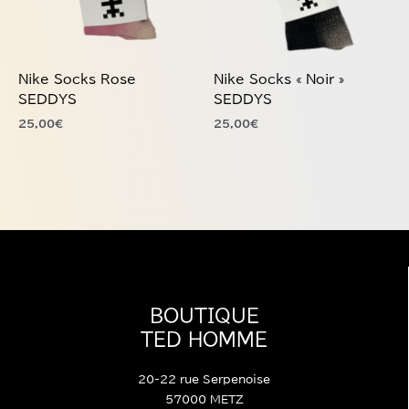
options
options
peuvent
peuvent
être
être
choisies
choisies
Nike Socks Rose
Nike Socks « Noir »
sur
sur
SEDDYS
SEDDYS
la
la
25,00
€
25,00
€
page
page
du
du
produit
produit
BOUTIQUE
TED HOMME
20-22 rue Serpenoise
57000 METZ