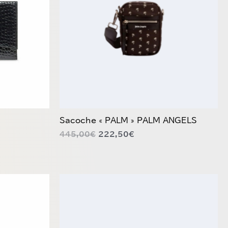
Sacoche « PALM » PALM ANGELS
445,00
€
222,50
€