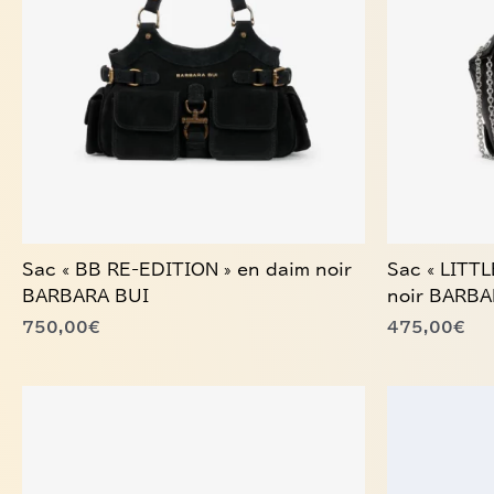
Sac « BB RE-EDITION » en daim noir
Sac « LITT
BARBARA BUI
noir BARBA
750,00
€
475,00
€