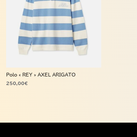
variations.
Les
options
peuvent
être
choisies
sur
la
page
du
Polo « REY » AXEL ARIGATO
produit
250,00
€