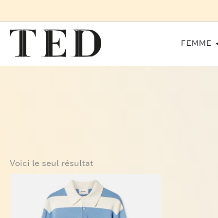
Aller
au
contenu
FEMME
Voici le seul résultat
Ce
produit
a
plusieurs