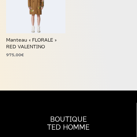
variations.
Les
options
peuvent
être
choisies
Manteau « FLORALE »
sur
RED VALENTINO
la
975,00
€
page
du
produit
BOUTIQUE
TED HOMME