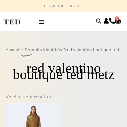
Aller
BIENVENUE CHEZ TED
au
contenu
0
Pan
Accueil
/ Produits identifiés “red valentino boutique ted
metz”
red valentino
boutique ted metz
Voici le seul résultat
Ce
produit
a
plusieurs