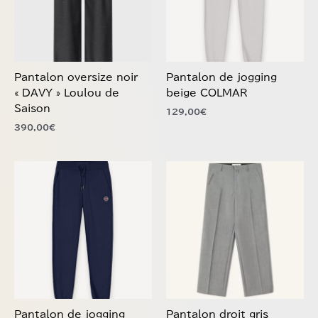
Les
Les
options
options
peuvent
peuvent
être
être
choisies
choisies
Pantalon oversize noir
Pantalon de jogging
sur
sur
« DAVY » Loulou de
beige COLMAR
la
la
Saison
129,00
€
page
page
390,00
€
du
du
produit
produit
Ce
Ce
produit
produit
a
a
plusieurs
plusieurs
variations.
variations.
Les
Les
options
options
peuvent
peuvent
être
être
choisies
choisies
Pantalon de jogging
Pantalon droit gris