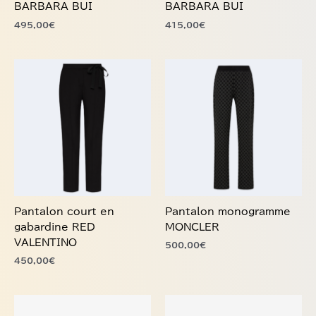
sur
sur
BARBARA BUI
BARBARA BUI
la
la
495,00
€
415,00
€
page
page
du
du
produit
produit
Ce
Ce
produit
produit
a
a
plusieurs
plusieurs
variations.
variations.
Les
Les
options
options
peuvent
peuvent
être
être
choisies
choisies
Pantalon court en
Pantalon monogramme
sur
sur
gabardine RED
MONCLER
la
la
VALENTINO
500,00
€
page
page
450,00
€
du
du
produit
produit
Ce
Ce