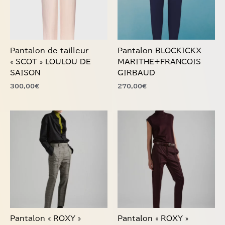
Les
Les
options
options
peuvent
peuvent
être
être
choisies
choisies
Pantalon de tailleur
Pantalon BLOCKICKX
sur
sur
« SCOT » LOULOU DE
MARITHE+FRANCOIS
la
la
SAISON
GIRBAUD
page
page
300,00
€
270,00
€
du
du
produit
produit
Ce
Ce
produit
produit
a
a
plusieurs
plusieurs
variations.
variations.
Les
Les
options
options
peuvent
peuvent
être
être
choisies
choisies
Pantalon « ROXY »
Pantalon « ROXY »