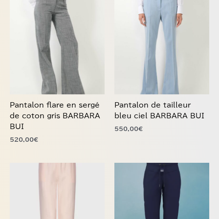
Ce
Ce
produit
produit
a
a
plusieurs
plusieurs
variations.
variations.
Les
Les
options
options
peuvent
peuvent
être
être
choisies
choisies
Pantalon flare en sergé
Pantalon de tailleur
sur
sur
de coton gris BARBARA
bleu ciel BARBARA BUI
la
la
BUI
550,00
€
page
page
520,00
€
du
du
produit
produit
Ce
Ce
produit
produit
a
a
plusieurs
plusieurs
variations.
variations.