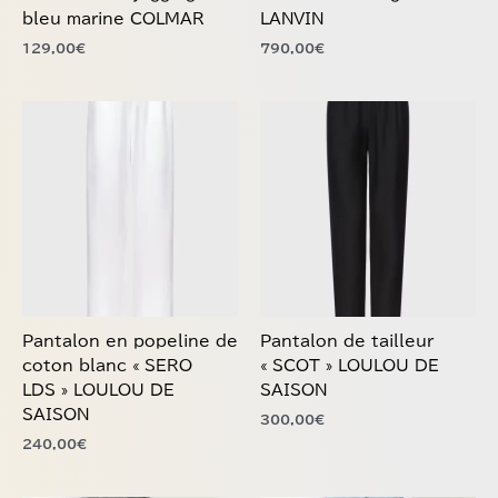
sur
sur
bleu marine COLMAR
LANVIN
la
la
129,00
€
790,00
€
page
page
du
du
produit
produit
Ce
Ce
produit
produit
a
a
plusieurs
plusieurs
variations.
variations.
Les
Les
options
options
peuvent
peuvent
être
être
choisies
choisies
Pantalon en popeline de
Pantalon de tailleur
sur
sur
coton blanc « SERO
« SCOT » LOULOU DE
la
la
LDS » LOULOU DE
SAISON
page
page
SAISON
300,00
€
du
du
240,00
€
produit
produit