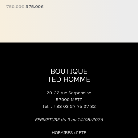
sur
BALENCIAGA
la
750,00
€
375,00
€
page
du
produit
BOUTIQUE
TED HOMME
20-22 rue Serpenoise
57000 METZ
Tél. : +33 03 87 75 27 32
FERMETURE du 9 au 14/08/2026