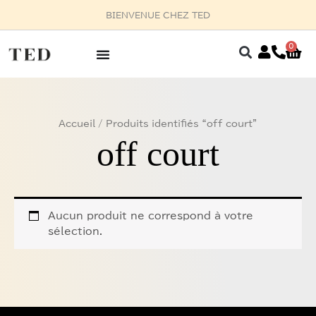
Aller
BIENVENUE CHEZ TED
au
contenu
0
Pan
Accueil
/ Produits identifiés “off court”
off court
Aucun produit ne correspond à votre
sélection.