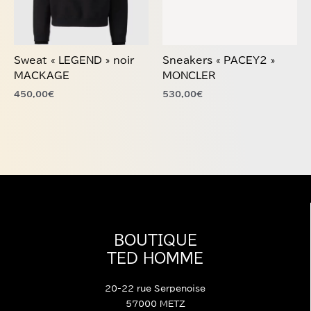
options
options
peuvent
peuvent
être
être
choisies
choisies
Sweat « LEGEND » noir
Sneakers « PACEY2 »
sur
sur
MACKAGE
MONCLER
la
la
450,00
€
530,00
€
page
page
du
du
produit
produit
BOUTIQUE
TED HOMME
20-22 rue Serpenoise
57000 METZ