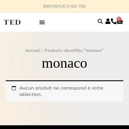
Aller
BIENVENUE CHEZ TED
au
contenu
0
Pan
Accueil
/ Produits identifiés “monaco”
monaco
Aucun produit ne correspond à votre
sélection.