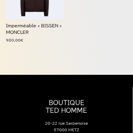
options
peuvent
être
choisies
Imperméable « BISSEN »
sur
MONCLER
la
980,00
€
page
du
produit
BOUTIQUE
TED HOMME
20-22 rue Serpenoise
57000 METZ