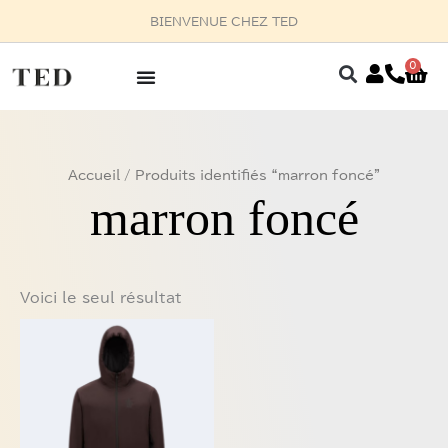
Aller
BIENVENUE CHEZ TED
au
contenu
0
Pan
Accueil
/ Produits identifiés “marron foncé”
marron foncé
Voici le seul résultat
Ce
produit
a
plusieurs
variations.
Les