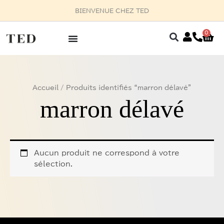
Aller
BIENVENUE CHEZ TED
au
contenu
0
Pan
Accueil
/ Produits identifiés “marron délavé”
marron délavé
Aucun produit ne correspond à votre
sélection.