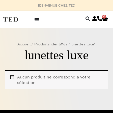
Aller
BIENVENUE CHEZ TED
au
contenu
0
Pan
Accueil
/ Produits identifiés “lunettes luxe”
lunettes luxe
Aucun produit ne correspond à votre
sélection.